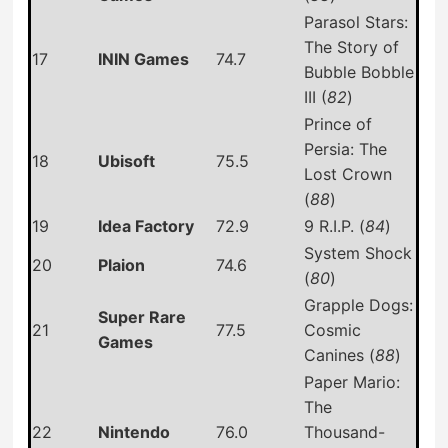
Parasol Stars:
The Story of
17
ININ Games
74.7
Bubble Bobble
III (
82
)
Prince of
Persia: The
18
Ubisoft
75.5
Lost Crown
(
88
)
19
Idea Factory
72.9
9 R.I.P. (
84
)
System Shock
20
Plaion
74.6
(
80
)
Grapple Dogs:
Super Rare
21
77.5
Cosmic
Games
Canines (
88
)
Paper Mario:
The
22
Nintendo
76.0
Thousand-