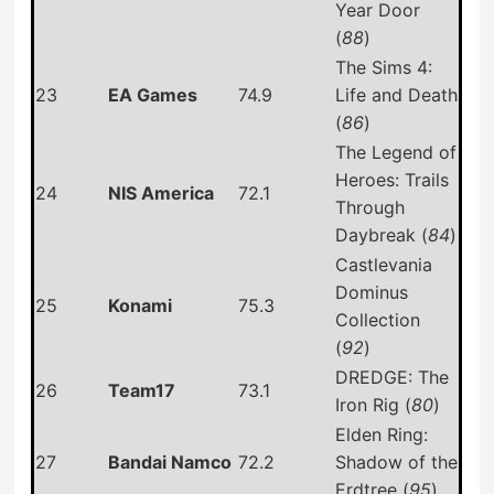
Year Door
(
88
)
The Sims 4:
23
EA Games
74.9
Life and Death
(
86
)
The Legend of
Heroes: Trails
24
NIS America
72.1
Through
Daybreak (
84
)
Castlevania
Dominus
25
Konami
75.3
Collection
(
92
)
DREDGE: The
26
Team17
73.1
Iron Rig (
80
)
Elden Ring:
27
Bandai Namco
72.2
Shadow of the
Erdtree (
95
)