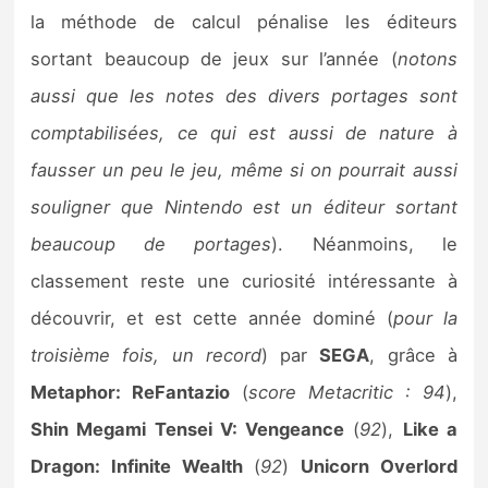
Sorties de jeux
la méthode de calcul pénalise les éditeurs
sortant beaucoup de jeux sur l’année (
notons
Bons plans
aussi que les notes des divers portages sont
comptabilisées, ce qui est aussi de nature à
Guides
fausser un peu le jeu, même si on pourrait aussi
souligner que Nintendo est un éditeur sortant
beaucoup de portages
). Néanmoins, le
classement reste une curiosité intéressante à
découvrir, et est cette année dominé (
pour la
troisième fois, un record
) par
SEGA
, grâce à
Metaphor: ReFantazio
(
score Metacritic : 94
),
Shin Megami Tensei V: Vengeance
(
92
),
Like a
Dragon: Infinite Wealth
(
92
)
Unicorn Overlord