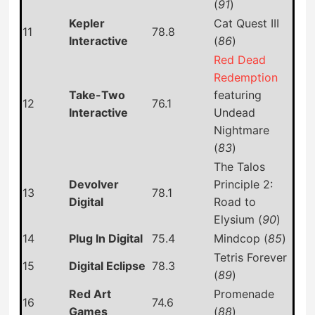
(
91
)
Kepler
Cat Quest III
11
78.8
Interactive
(
86
)
Red Dead
Redemption
Take-Two
featuring
12
76.1
Interactive
Undead
Nightmare
(
83
)
The Talos
Devolver
Principle 2:
13
78.1
Digital
Road to
Elysium (
90
)
14
Plug In Digital
75.4
Mindcop (
85
)
Tetris Forever
15
Digital Eclipse
78.3
(
89
)
Red Art
Promenade
16
74.6
Games
(
88
)