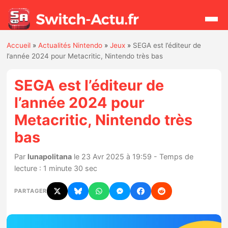
Accueil
»
Actualités Nintendo
»
Jeux
»
SEGA est l’éditeur de
Rechercher
l’année 2024 pour Metacritic, Nintendo très bas
SEGA est l’éditeur de
Actualités
l’année 2024 pour
Metacritic, Nintendo très
Jeux
bas
Hardware
Par
lunapolitana
le 23 Avr 2025 à 19:59 - Temps de
lecture : 1 minute 30 sec
Mises à jour
PARTAGER
Chiffres de ventes
Rumeurs