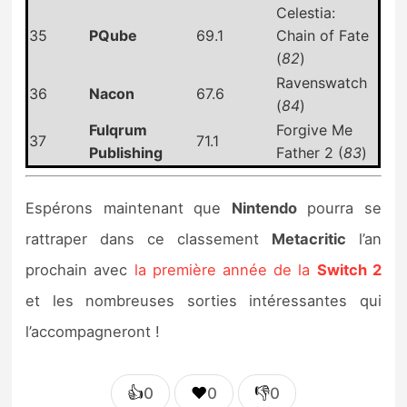
Celestia:
35
PQube
69.1
Chain of Fate
(
82
)
Ravenswatch
36
Nacon
67.6
(
84
)
Fulqrum
Forgive Me
37
71.1
Publishing
Father 2 (
83
)
Espérons maintenant que
Nintendo
pourra se
rattraper dans ce classement
Metacritic
l’an
prochain avec
la première année de la
Switch 2
et les nombreuses sorties intéressantes qui
l’accompagneront !
👍
❤️
👎
0
0
0