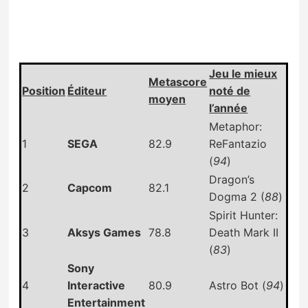
Jeu le mieux
Metascore
Position
Éditeur
noté de
moyen
l’année
Metaphor:
1
SEGA
82.9
ReFantazio
(
94
)
Dragon’s
2
Capcom
82.1
Dogma 2 (
88
)
Spirit Hunter:
3
Aksys Games
78.8
Death Mark II
(
83
)
Sony
4
Interactive
80.9
Astro Bot (
94
)
Entertainment