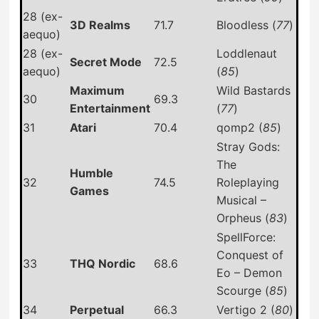
28 (ex-
3D Realms
71.7
Bloodless (
77
)
aequo)
28 (ex-
Loddlenaut
Secret Mode
72.5
aequo)
(
85
)
Maximum
Wild Bastards
30
69.3
Entertainment
(
77
)
31
Atari
70.4
qomp2 (
85
)
Stray Gods:
The
Humble
32
74.5
Roleplaying
Games
Musical –
Orpheus (
83
)
SpellForce:
Conquest of
33
THQ Nordic
68.6
Eo – Demon
Scourge (
85
)
34
Perpetual
66.3
Vertigo 2 (
80
)