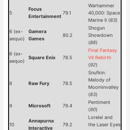
Warhammer
Focus
5
79.1
40,000: Space
Entertainment
Marine II (
83
)
Shogun
6 (ex-
Gamera
80.2
Showdown
aequo)
Games
(
88
)
Final Fantasy
6 (ex-
Square Enix
78.5
VII Rebirth
aequo)
(
92
)
Snufkin:
Melody of
8
Raw Fury
78.5
Moominvalley
(
83
)
Pentiment
9
Microsoft
79.4
(
90
)
Lorelei and
Annapurna
10
79.2
the Laser Eyes
Interactive