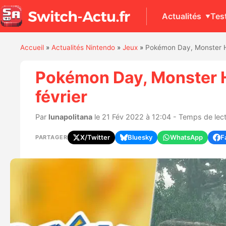
Actualités
Tes
Accueil
»
Actualités Nintendo
»
Jeux
»
Pokémon Day, Monster Hu
Pokémon Day, Monster Hu
février
Par
lunapolitana
le 21 Fév 2022 à 12:04 - Temps de lect
X/Twitter
Bluesky
WhatsApp
F
PARTAGER