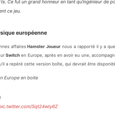
ts. Ce fut un grand honneur en tant qu’ingénieur de p
nt ce jeu.
hysique européenne
nnes affaires
Hamster Joueur
nous a rapporté il y a que
sur
Switch
en Europe, après en avoir eu une, accompag
’il a repéré cette version boîte, qui devrait être disponib
en Europe en boite
)
pic.twitter.com/Sqt24wIy6Z