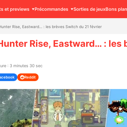
ts et previews
Précommandes
Sorties de jeux
Bons pla
nter Rise, Eastward… : les brèves Switch du 21 février
nter Rise, Eastward… : les 
ure : 3 minutes 30 sec
acebook
Reddit