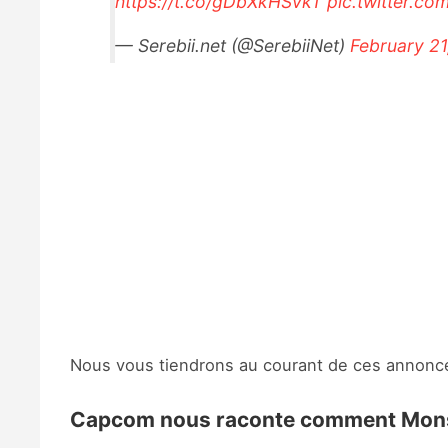
https://t.co/gDbXkHSvkT
pic.twitter.
— Serebii.net (@SerebiiNet)
February 21
Nous vous tiendrons au courant de ces annonce
Capcom nous raconte comment Monste