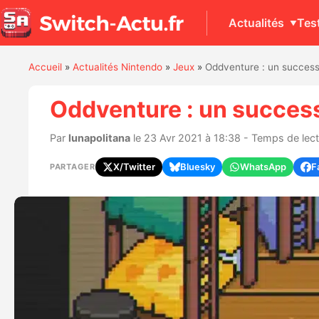
Actualités
Tes
Accueil
»
Actualités Nintendo
»
Jeux
»
Oddventure : un successe
Oddventure : un success
Par
lunapolitana
le 23 Avr 2021 à 18:38 - Temps de lect
X/Twitter
Bluesky
WhatsApp
F
PARTAGER