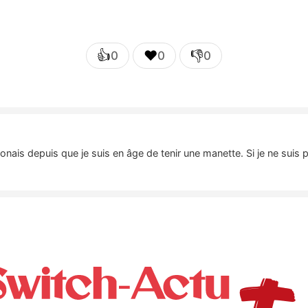
👍
❤️
👎
0
0
0
nais depuis que je suis en âge de tenir une manette. Si je ne suis 