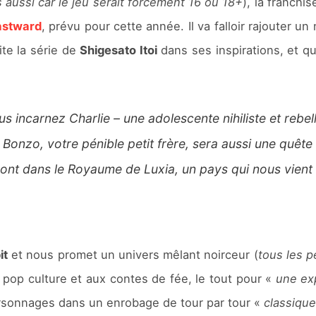
aussi car le jeu serait forcément 16 ou 18+
), la franchi
astward
, prévu pour cette année. Il va falloir rajouter u
ite la série de
Shigesato Itoi
dans ses inspirations, et 
incarnez Charlie – une adolescente nihiliste et rebell
 Bonzo, votre pénible petit frère, sera aussi une quêt
ont dans le Royaume de Luxia, un pays qui nous vient 
it
et nous promet un univers mêlant noirceur (
tous les 
 pop culture et aux contes de fée, le tout pour «
une ex
ersonnages dans un enrobage de tour par tour «
classique