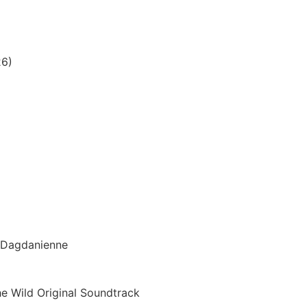
26)
n Dagdanienne
he Wild Original Soundtrack