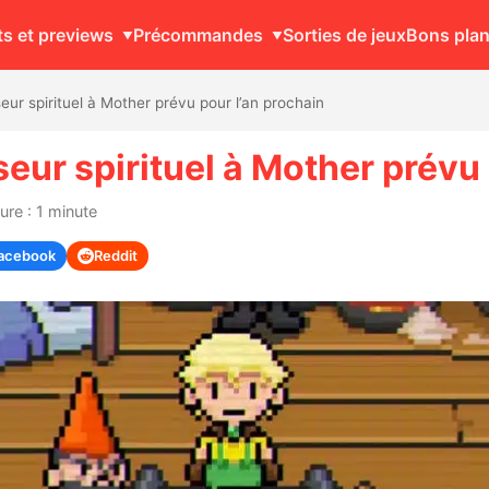
ts et previews
Précommandes
Sorties de jeux
Bons pla
ur spirituel à Mother prévu pour l’an prochain
eur spirituel à Mother prévu 
ure : 1 minute
acebook
Reddit