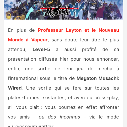
Nintendo Direct
Tests et previews
En plus de
Professeur Layton et le Nouveau
Monde à Vapeur
, sans doute leur titre le plus
Tests de jeux
attendu,
Level-5
a aussi profité de sa
Tests d’accessoires
présentation diffusée hier pour nous annoncer,
enfin, une sortie de leur jeu de mecha à
Autres tests
l’international sous le titre de
Megaton Musachi:
Previews
Wired
. Une sortie qui se fera sur toutes les
plates-formes existantes, et avec du cross-play,
Précommandes
s’il vous plaît : vous pourrez en effet affronter
Précommandes jeux Switch 2
vos amis –
ou des inconnus
– via le mode
«
Colosseum Battle
« .