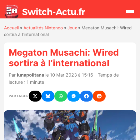
Accueil
»
Actualités Nintendo
»
Jeux
»
Megaton Musachi: Wired
Rechercher
sortira à l’international
Megaton Musachi: Wired
Actualités
sortira à l’international
Jeux
Par
lunapolitana
le 10 Mar 2023 à 15:16 - Temps de
lecture : 1 minute
Hardware
PARTAGER
Mises à jour
Chiffres de ventes
Rumeurs