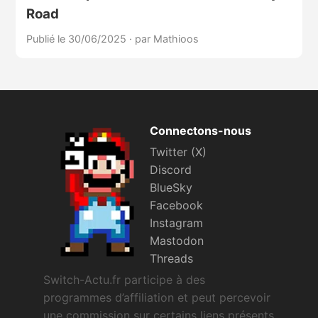
Road
Publié le 30/06/2025
·
par Mathioos
Connectons-nous
Twitter (X)
Discord
BlueSky
Facebook
Instagram
Mastodon
Threads
Switch-Actu.fr participe à des
programmes d’affiliation et peut percevoir
une commission sur certains liens présents