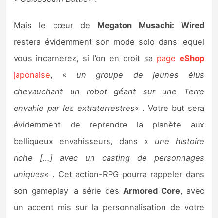
Sorties de jeux
Mais le cœur de
Megaton Musachi: Wired
Bons plans
restera évidemment son mode solo dans lequel
vous incarnerez, si l’on en croit sa
page
eShop
Guides
japonaise
, «
un groupe de jeunes élus
chevauchant un robot géant sur une Terre
envahie par les extraterrestres
« . Votre but sera
évidemment de reprendre la planète aux
belliqueux envahisseurs, dans «
une histoire
riche […] avec un casting de personnages
uniques
« . Cet action-RPG pourra rappeler dans
son gameplay la série des
Armored Core
, avec
un accent mis sur la personnalisation de votre