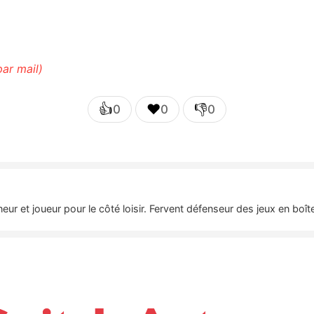
par mail)
👍
❤️
👎
0
0
0
nneur et joueur pour le côté loisir. Fervent défenseur des jeux en bo