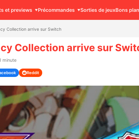
ts et previews
Précommandes
Sorties de jeux
Bons pla
 Collection arrive sur Switch
y Collection arrive sur Swit
1 minute
acebook
Reddit