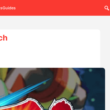
ns
Guides
ch