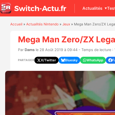
Actualités
Tes
Accueil
»
Actualités Nintendo
»
Jeux
»
Mega Man Zero/ZX Legacy
Mega Man Zero/ZX Legac
Par
Dams
le 28 Août 2019 à 09:44 - Temps de lecture : 
X/Twitter
Bluesky
WhatsApp
F
PARTAGER