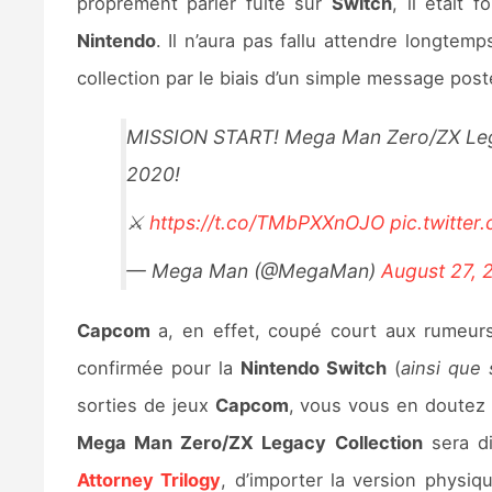
proprement parler fuité sur
Switch
, il était 
Nintendo
. Il n’aura pas fallu attendre longtem
collection par le biais d’un simple message posté
MISSION START! Mega Man Zero/ZX Legacy
2020!
⚔️
https://t.co/TMbPXXnOJO
pic.twitt
— Mega Man (@MegaMan)
August 27, 
Capcom
a, en effet, coupé court aux rumeurs 
confirmée pour la
Nintendo Switch
(
ainsi que 
sorties de jeux
Capcom
, vous vous en doutez 
Mega Man Zero/ZX Legacy Collection
sera di
Attorney Trilogy
, d’importer la version physiq