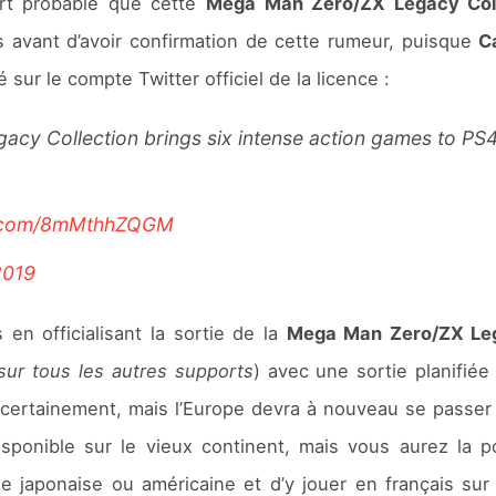
fort probable que cette
Mega Man Zero/ZX Legacy Coll
ps avant d’avoir confirmation de cette rumeur, puisque
C
 sur le compte Twitter officiel de la licence :
 Collection brings six intense action games to PS4,
er.com/8mMthhZQGM
2019
en officialisant la sortie de la
Mega Man Zero/ZX Leg
sur tous les autres supports
) avec une sortie planifié
certainement, mais l’Europe devra à nouveau se passer 
sponible sur le vieux continent, mais vous aurez la p
ue japonaise ou américaine et d’y jouer en français sur