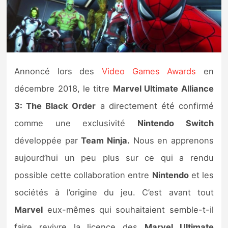
Nintendo Direct
Tests et previews
Annoncé lors des
Video Games Awards
en
Tests de jeux
décembre 2018, le titre
Marvel Ultimate Alliance
Tests d’accessoires
3: The Black Order
a directement été confirmé
comme une exclusivité
Nintendo Switch
Autres tests
développée par
Team Ninja.
Nous en apprenons
Previews
aujourd’hui un peu plus sur ce qui a rendu
possible cette collaboration entre
Nintendo
et les
Précommandes
sociétés à l’origine du jeu. C’est avant tout
Précommandes jeux Switch 2
Marvel
eux-mêmes qui souhaitaient semble-t-il
faire revivre la licence des
Marvel Ultimate