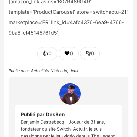
[amazon_link asins=’B07R489G49′
template=’ProductCarousel’ store=’switchactu-21′
marketplace=’FR’ link_id=’4afc4376-6ea9-4766-
9ba8-cf45146761d5′]
👍
❤️
👎
0
0
0
Publié dans
Actualités Nintendo
,
Jeux
Publié par
DesBen
Benjamin Destrebecq - Joueur de 31 ans,
fondateur du site Switch-Actu.fr, je suis
passionné par le jeu-vidéo depuis The Legend