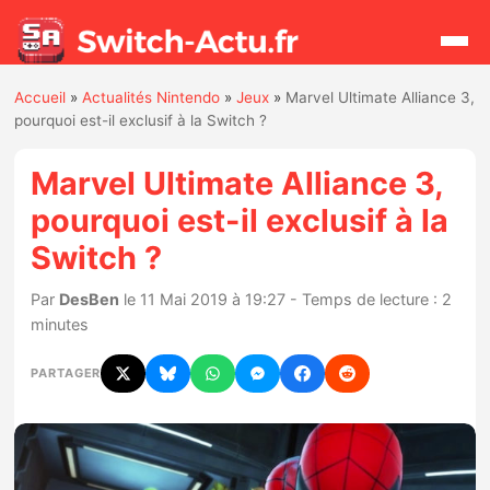
Accueil
»
Actualités Nintendo
»
Jeux
»
Marvel Ultimate Alliance 3,
Rechercher
pourquoi est-il exclusif à la Switch ?
Marvel Ultimate Alliance 3,
Actualités
pourquoi est-il exclusif à la
Switch ?
Jeux
Par
DesBen
le 11 Mai 2019 à 19:27 - Temps de lecture : 2
Hardware
minutes
Mises à jour
PARTAGER
Chiffres de ventes
Rumeurs