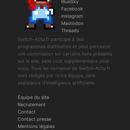
BlueSky
Facebook
Instagram
Mastodon
Threads
Switch-Actu.fr participe à des
programmes d’affiliation et peut percevoir
une commission sur certains liens présents
sur le site, sans coût supplémentaire pour
vous. Tous les contenus de Switch-Actu.fr
sont rédigés par notre équipe, sans
assistance d’intelligence artificielle.
Équipe du site
Recrutement
Contact
Contact presse
Mentions légales