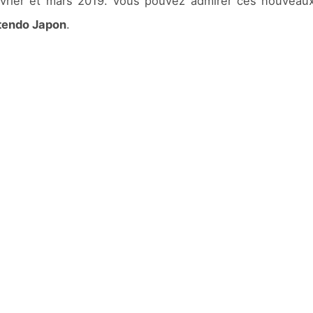
évrier et mars 2019. Vous pouvez admirer ces nouveau
tendo Japon
.