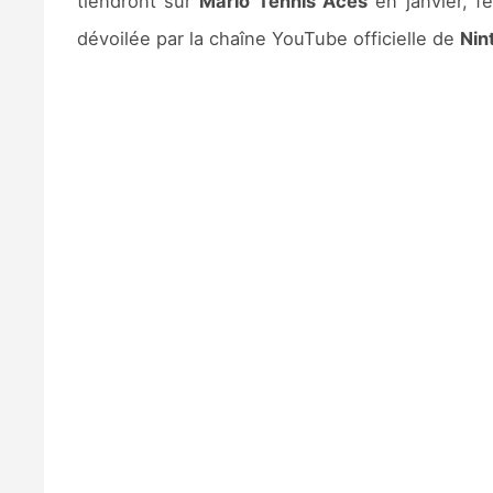
tiendront sur
Mario Tennis Aces
en janvier, f
dévoilée par la chaîne YouTube officielle de
Nin