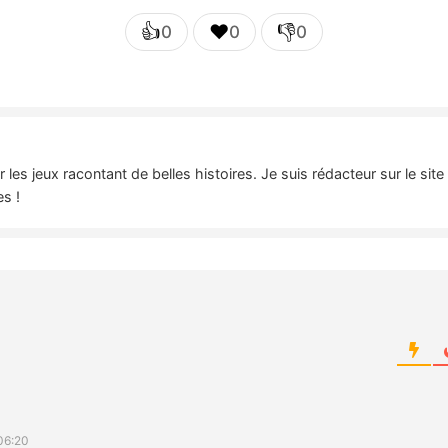
👍
❤️
👎
0
0
0
es jeux racontant de belles histoires. Je suis rédacteur sur le sit
es !
d
06:20