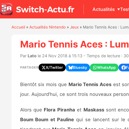
Actualités
Tes
Accueil
»
Actualités Nintendo
»
Jeux
»
Mario Tennis Aces : Lum
Mario Tennis Aces : Lum
Par
Lato
le 24 Nov 2018 à 15:13 - Temps de lecture : 30
X/Twitter
Bluesky
WhatsApp
F
PARTAGER
Bientôt six mois que
Mario Tennis Aces
est sor
jour. Aujourd’hui, ce sont trois nouveaux person
Alors que
Flora Piranha
et
Maskass
sont encor
Boum Boum et Pauline
qui se lancent sur le 