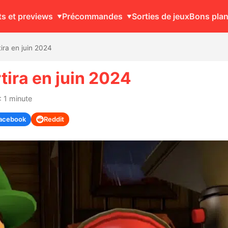
ts et previews
Précommandes
Sorties de jeux
Bons pla
ira en juin 2024
tira en juin 2024
: 1 minute
acebook
Reddit