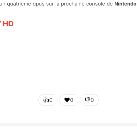
r un quatrième opus sur la prochaine console de
Nintendo
/ HD
👍
❤️
👎
0
0
0