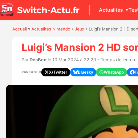
Actualités
Tes
Accueil
»
Actualités Nintendo
»
Jeux
»
Luigi’s Mansion 2 HD sort
Luigi’s Mansion 2 HD sor
Par
DesBen
le 10 Mar 2024 à 22:20 - Temps de lecture 
X/Twitter
Bluesky
WhatsApp
F
PARTAGER