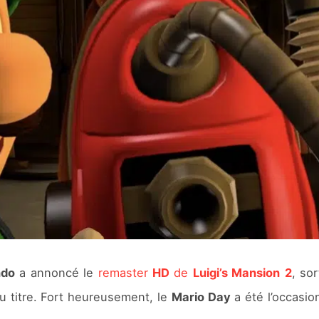
ndo
a annoncé le
remaster
HD
de
Luigi’s Mansion
2
, so
u titre. Fort heureusement, le
Mario Day
a été l’occasio