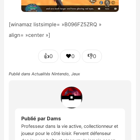
[winamaz listsimple= »B096FZ5ZRQ »
align= »center »]
👍
❤️
👎
0
0
0
Publié dans
Actualités Nintendo
,
Jeux
Publié par
Dams
Professeur dans la vie active, collectionneur et
joueur pour le côté loisir. Fervent défenseur