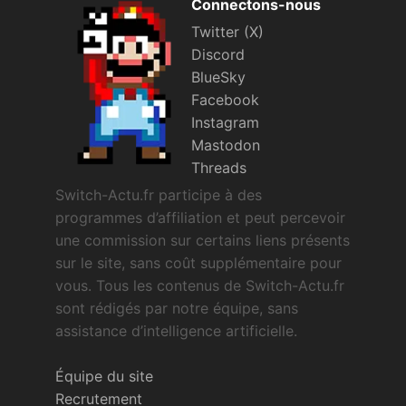
Connectons-nous
Twitter (X)
Discord
BlueSky
Facebook
Instagram
Mastodon
Threads
Switch-Actu.fr participe à des
programmes d’affiliation et peut percevoir
une commission sur certains liens présents
sur le site, sans coût supplémentaire pour
vous. Tous les contenus de Switch-Actu.fr
sont rédigés par notre équipe, sans
assistance d’intelligence artificielle.
Équipe du site
Recrutement