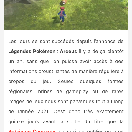
Nintendo Direct
Tests et previews
Les jours se sont succédés depuis l’annonce de
Tests de jeux
Légendes Pokémon : Arceus
il y a de ça bientôt
Tests d’accessoires
un an, sans que l’on puisse avoir accès à des
informations croustillantes de manière régulière à
Autres tests
propos du jeu. Seules quelques formes
Previews
régionales, bribes de gameplay ou de rares
images de jeux nous sont parvenues tout au long
Précommandes
de l’année 2021. C’est donc très exactement
Précommandes jeux Switch 2
quinze jours avant la sortie du titre que la
Pokémon Company
a choisi de publier un gros