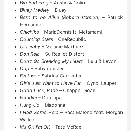
Big Bad Frog
– Austin & Colin
Bluey Medley
– Bluey
Born to be Alive (Reborn Version)
– Patrick
Hernandez
Chichika
– MariaDennis ft. Metamami
Counting Stars
– OneRepublic
Cry Baby
– Melanie Martinez
Don Raja
– Su Real et Distort
Don't Go Breaking My Heart
– Lulu & Levon
Drip
– Babymonster
Feather
– Sabrina Carpenter
Girls Just Want to Have Fun
– Cyndi Lauper
Good Luck, Babe
– Chappell Roan
Houdini
– Dua Lipa
Hung Up
– Madonna
I Had Some Help
– Post Malone feat. Morgan
Wallen
It's OK I'm OK
– Tate McRae