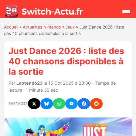
Accueil
»
Actualités Nintendo
»
Jeux
»
Just Dance 2026 : liste
Rechercher
des 40 chansons disponibles à la sortie
Just Dance 2026 : liste des
Actualités
40 chansons disponibles à
la sortie
Jeux
Par
Leotendo23
le 15 Oct 2025 à 20:30 - Temps de
Hardware
lecture : 1 minute 30 sec
Mises à jour
PARTAGER
Chiffres de ventes
Rumeurs