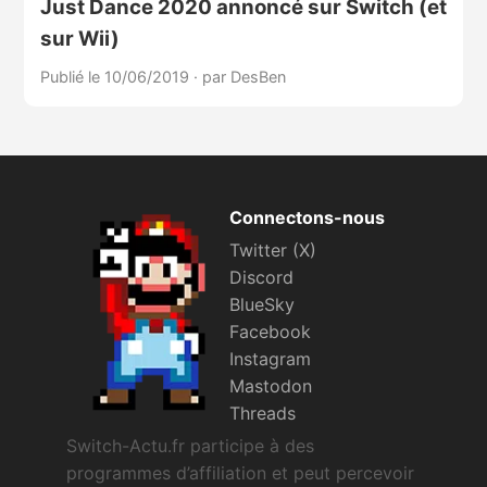
Just Dance 2020 annoncé sur Switch (et
sur Wii)
Publié le 10/06/2019
·
par DesBen
Connectons-nous
Twitter (X)
Discord
BlueSky
Facebook
Instagram
Mastodon
Threads
Switch-Actu.fr participe à des
programmes d’affiliation et peut percevoir