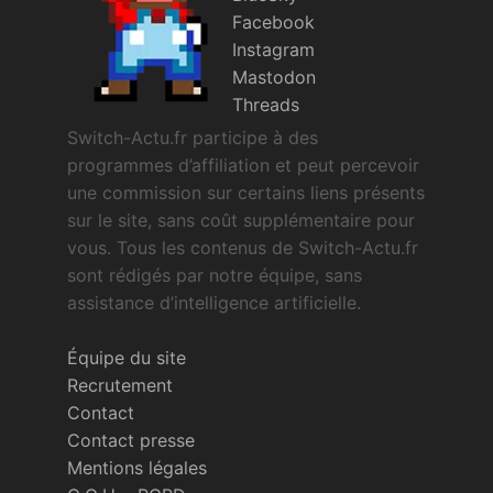
Facebook
Instagram
Mastodon
Threads
Switch-Actu.fr participe à des
programmes d’affiliation et peut percevoir
une commission sur certains liens présents
sur le site, sans coût supplémentaire pour
vous. Tous les contenus de Switch-Actu.fr
sont rédigés par notre équipe, sans
assistance d’intelligence artificielle.
Équipe du site
Recrutement
Contact
Contact presse
Mentions légales