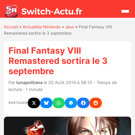
Accueil
»
Actualités Nintendo
»
Jeux
»
Final Fantasy VIII
Rechercher
Remastered sortira le 3 septembre
Final Fantasy VIII
Actualités
Remastered sortira le 3
septembre
Jeux
Par
lunapolitana
le 20 Août 2019 à 08:15 - Temps de
Hardware
lecture : 1 minute
Mises à jour
PARTAGER
Chiffres de ventes
Rumeurs