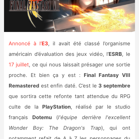
Nintendo Direct
Tests et previews
Annoncé à l’
E3
, il avait été classé l’organisme
Tests de jeux
américain d’évaluation des jeux vidéo, l’
ESRB
, le
Tests d’accessoires
17 juillet
, ce qui nous laissait présager une sortie
proche. Et bien ça y est :
Final Fantasy VIII
Autres tests
Remastered
est enfin daté. C’est le
3 septembre
Previews
que sortira cette refonte tant attendue du RPG
culte de la
PlayStation
, réalisé par le studio
Précommandes
français
Dotemu
(
l'équipe derrière l'excellent
Précommandes jeux Switch 2
Wonder Boy: The Dragon's Trap
), qui ont
notamment refait de A à Z les personnages du