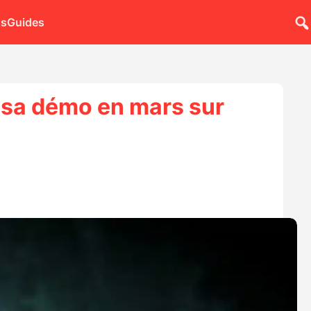
ns
Guides
à sa démo en mars sur