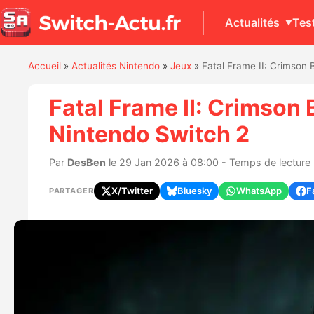
Actualités
Tes
Accueil
»
Actualités Nintendo
»
Jeux
»
Fatal Frame II: Crimson 
Fatal Frame II: Crimson 
Nintendo Switch 2
Par
DesBen
le 29 Jan 2026 à 08:00 - Temps de lecture 
X/Twitter
Bluesky
WhatsApp
F
PARTAGER