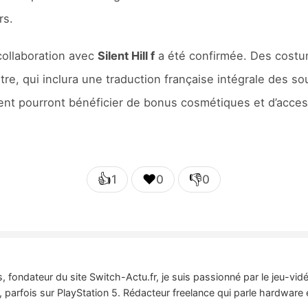
rs.
collaboration avec
Silent Hill f
a été confirmée. Des costu
itre, qui inclura une traduction française intégrale des so
ment pourront bénéficier de bonus cosmétiques et d’acces
👍
❤️
👎
1
0
0
 fondateur du site Switch-Actu.fr, je suis passionné par le jeu-vi
 parfois sur PlayStation 5. Rédacteur freelance qui parle hardware 