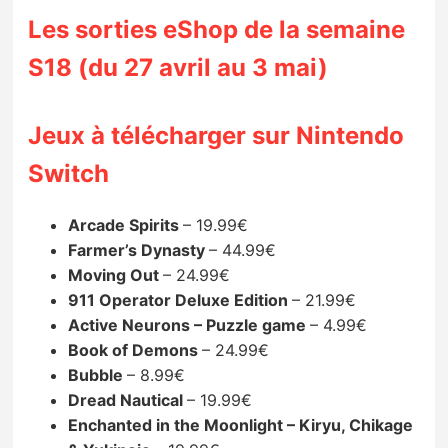
Sorties de jeux
Les sorties eShop de la semaine
S18 (du 27 avril au 3 mai)
Bons plans
Jeux à télécharger sur Nintendo
Guides
Switch
Arcade Spirits
– 19.99€
Farmer’s Dynasty
– 44.99€
Moving Out
– 24.99€
911 Operator Deluxe Edition
– 21.99€
Active Neurons – Puzzle game
– 4.99€
Book of Demons
– 24.99€
Bubble
– 8.99€
Dread Nautical
– 19.99€
Enchanted in the Moonlight – Kiryu, Chikage