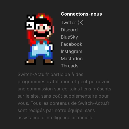
Connectons-nous
Twitter (X)
Discord
BlueSky
Facebook
Instagram
Mastodon
Threads
Switch-Actu.fr participe à des
programmes d’affiliation et peut percevoir
une commission sur certains liens présents
sur le site, sans coût supplémentaire pour
vous. Tous les contenus de Switch-Actu.fr
sont rédigés par notre équipe, sans
assistance d’intelligence artificielle.