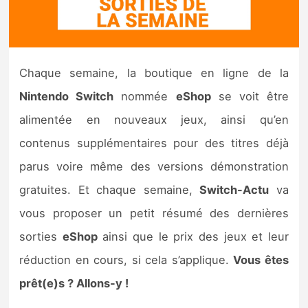
Nintendo Direct
Tests et previews
Chaque semaine, la boutique en ligne de la
Nintendo Switch
nommée
eShop
se voit être
Tests de jeux
alimentée en nouveaux jeux, ainsi qu’en
Tests d’accessoires
contenus supplémentaires pour des titres déjà
parus voire même des versions démonstration
Autres tests
gratuites. Et chaque semaine,
Switch-Actu
va
Previews
vous proposer un petit résumé des dernières
sorties
eShop
ainsi que le prix des jeux et leur
Précommandes
réduction en cours, si cela s’applique.
Vous êtes
Précommandes jeux Switch 2
prêt(e)s ? Allons-y !