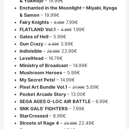
& Yukinojo
– 19.99€
Enchanted in the Moonlight – Miyabi, Kyoga
& Samon
– 19.99€
Fairy Knights
–
7.99€
9.99€
FLATLAND Vol.1
–
1.99€
4.99€
Gates of Hell
– 5.99€
Gun Crazy
–
3.99€
4.99€
Indivisible
–
23.99€
29.99€
LevelHead
– 16.79€
Ministry of Broadcast
– 14.99€
Mushroom Heroes
– 5.99€
My Secret Pets!
– 14.99€
Pixel Art Bundle Vol.1
–
5.69€
37.99€
Pocket Arcade Story
– 13.00€
SEGA AGES G-LOC AIR BATTLE
– 6.99€
SNK GALS’ FIGHTERS
– 7.99€
StarCrossed
– 8.99€
Streets of Rage 4
–
22.49€
24.99€