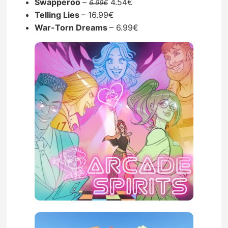
Swapperoo
–
4.54€
6.99€
Telling Lies
– 16.99€
War-Torn Dreams
– 6.99€