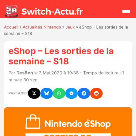
Accueil
»
Actualités Nintendo
»
Jeux
»
eShop – Les sorties de la
Rechercher
semaine – S18
eShop – Les sorties de la
Actualités
semaine – S18
Jeux
Par
DesBen
le 3 Mai 2020 à 19:38 - Temps de lecture : 1
minute 30 sec
Hardware
PARTAGER
Mises à jour
Chiffres de ventes
Rumeurs