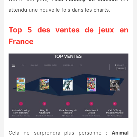
Sorties de jeux
attendu une nouvelle fois dans les charts.
Bons plans
Top 5 des ventes de jeux en
France
Guides
Cela ne surprendra plus personne :
Animal