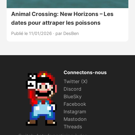
Animal Crossing: New Horizons – Les
dates pour attraper les poissons
Publié le 11/01/2026
·
par DesBen
Connectons-nous
Twitter (X)
Discord
BlueSky
Facebook
Instagram
Mastodon
Threads