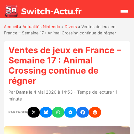
Accueil
»
Actualités Nintendo
»
Divers
»
Ventes de jeux en
Rechercher
France – Semaine 17 : Animal Crossing continue de régner
Ventes de jeux en France –
Actualités
Semaine 17 : Animal
Crossing continue de
Jeux
régner
Hardware
Par
Dams
le 4 Mai 2020 à 14:53 - Temps de lecture : 1
minute
Mises à jour
PARTAGER
Chiffres de ventes
Rumeurs