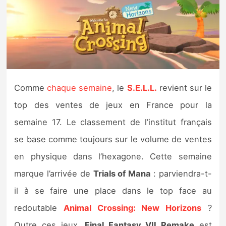
Nintendo Direct
Tests et previews
Tests de jeux
Comme
chaque semaine
, le
S.E.L.L.
revient sur le
Tests d’accessoires
top des ventes de jeux en France pour la
semaine 17. Le classement de l’institut français
Autres tests
se base comme toujours sur le volume de ventes
Previews
en physique dans l’hexagone. Cette semaine
marque l’arrivée de
Trials of Mana
: parviendra-t-
Précommandes
il à se faire une place dans le top face au
Précommandes jeux Switch 2
redoutable
Animal Crossing: New Horizons
?
Outre ces jeux,
Final Fantasy VII Remake
est