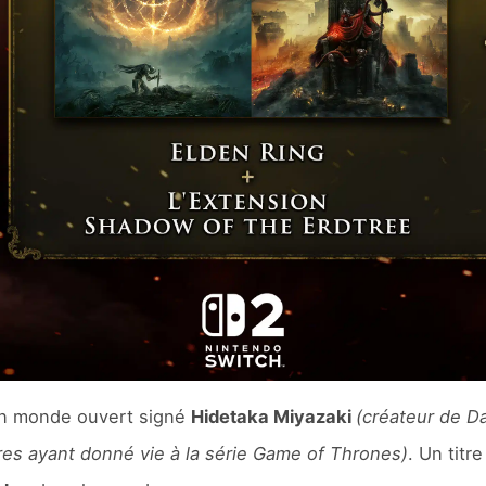
 en monde ouvert signé
Hidetaka Miyazaki
(créateur de D
vres ayant donné vie à la série Game of Thrones)
. Un titr