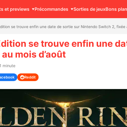
ts et previews
Précommandes
Sorties de jeux
Bons pla
tion se trouve enfin une date de sortie sur Nintendo Switch 2, fixée 
tion se trouve enfin une dat
 au mois d’août
1 minute
acebook
Reddit