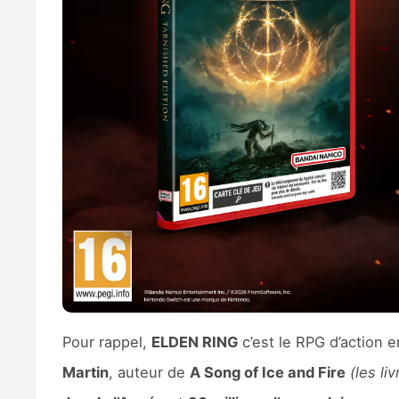
Pour rappel,
ELDEN RING
c’est le RPG d’action
Martin
, auteur de
A Song of Ice and Fire
(les li