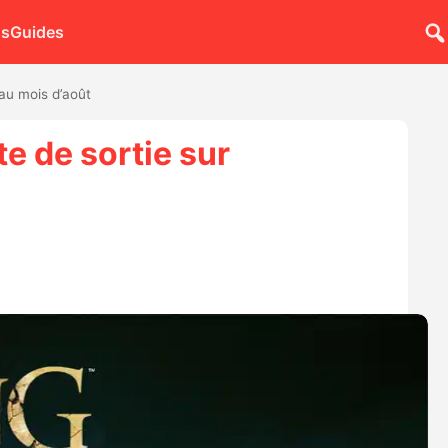
ns
Guides
au mois d’août
e de sortie sur