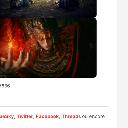
75636
lueSky
,
Twitter
,
Facebook
,
Threads
ou encore