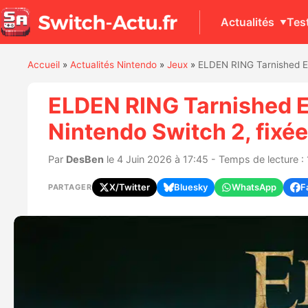
Actualités
Tes
Accueil
»
Actualités Nintendo
»
Jeux
»
ELDEN RING Tarnished Edi
ELDEN RING Tarnished Edi
Nintendo Switch 2, fixée
Par
DesBen
le 4 Juin 2026 à 17:45 - Temps de lecture : 
X/Twitter
Bluesky
WhatsApp
F
PARTAGER