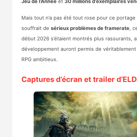
Jeu de l’Année
et
30 millions d’exemplaires ve
Mais tout n’a pas été tout rose pour ce portage
souffrait de
sérieux problèmes de framerate
, c
début 2026 s’étaient montrés plus rassurants, 
développement auront permis de véritablement p
RPG ambitieux.
Captures d’écran et trailer d’E