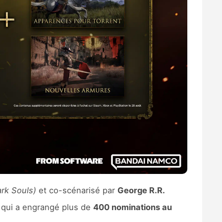
ark Souls)
et co-scénarisé par
George R.R.
e qui a engrangé plus de
400 nominations au