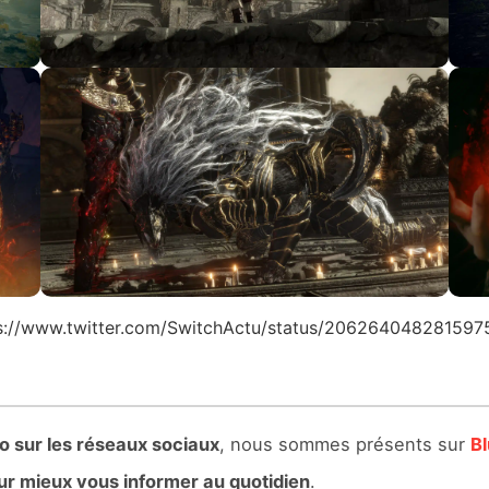
s://www.twitter.com/SwitchActu/status/20626404828159
o sur les réseaux sociaux
, nous sommes présents sur
B
ur mieux vous informer au quotidien
.