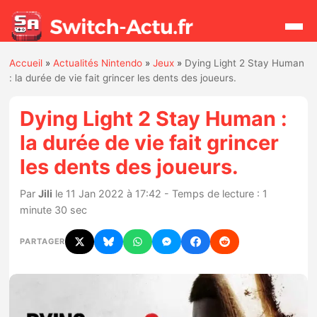
Accueil
»
Actualités Nintendo
»
Jeux
»
Dying Light 2 Stay Human
Rechercher
: la durée de vie fait grincer les dents des joueurs.
Dying Light 2 Stay Human :
Actualités
la durée de vie fait grincer
les dents des joueurs.
Jeux
Par
Jili
le 11 Jan 2022 à 17:42 - Temps de lecture : 1
Hardware
minute 30 sec
Mises à jour
PARTAGER
Chiffres de ventes
Rumeurs