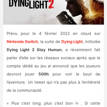
Nintendo Direct
Tests et previews
Prévu pour le 4 février 2022 en cloud sur
Tests de jeux
Nintendo Switch
, la suite de
Dying Light
, intitulée
Tests d’accessoires
Dying Light 2 Stay Human
, a récemment fait
parler d’elle sur les réseaux sociaux après que le
Autres tests
compte dédié au jeu ai annoncé que les joueurs
Previews
devront jouer
500h
pour voir le bout de
l’aventure. Un tweet qui n’a pas plus à l’entièreté
Précommandes
de la communauté.
Précommandes jeux Switch 2
«
Plus c’est long, plus c’est bon !
« . Si cette