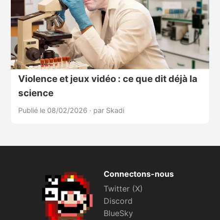
Violence et jeux vidéo : ce que dit déjà la
science
Publié le 08/02/2026
·
par Skadi
Connectons-nous
Twitter (X)
Discord
BlueSky