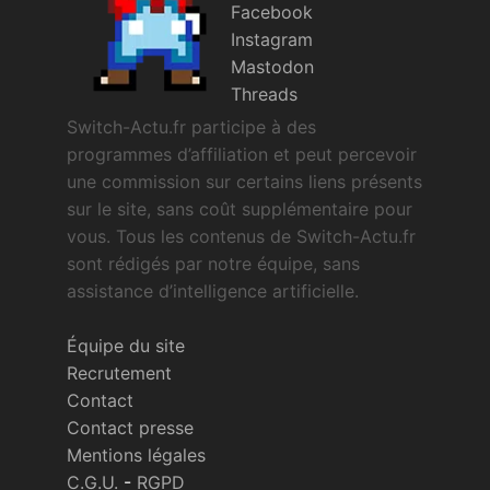
Facebook
Instagram
Mastodon
Threads
Switch-Actu.fr participe à des
programmes d’affiliation et peut percevoir
une commission sur certains liens présents
sur le site, sans coût supplémentaire pour
vous. Tous les contenus de Switch-Actu.fr
sont rédigés par notre équipe, sans
assistance d’intelligence artificielle.
Équipe du site
Recrutement
Contact
Contact presse
Mentions légales
C.G.U.
-
RGPD