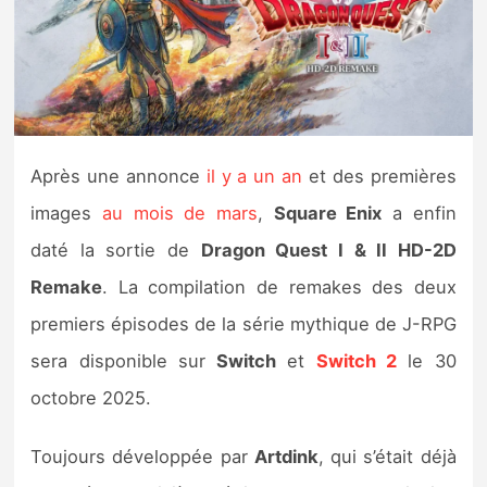
Nintendo Direct
Tests et previews
Tests de jeux
Après une annonce
il y a un an
et des premières
images
au mois de mars
,
Square Enix
a enfin
Tests d’accessoires
daté la sortie de
Dragon Quest I & II HD-2D
Autres tests
Remake
. La compilation de remakes des deux
Previews
premiers épisodes de la série mythique de J-RPG
sera disponible sur
Switch
et
Switch 2
le 30
Précommandes
octobre 2025.
Précommandes jeux Switch 2
Toujours développée par
Artdink
, qui s’était déjà