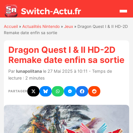
Accueil
»
Actualités Nintendo
»
Jeux
»
Dragon Quest I & II HD-2D
Rechercher
Remake date enfin sa sortie
Dragon Quest I & II HD-2D
Actualités
Remake date enfin sa sortie
Jeux
Par
lunapolitana
le 27 Mai 2025 à 10:11 - Temps de
lecture : 2 minutes
Hardware
PARTAGER
Mises à jour
Chiffres de ventes
Rumeurs