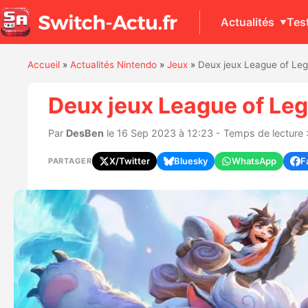
Actualités
Tes
Accueil
»
Actualités Nintendo
»
Jeux
»
Deux jeux League of Le
Deux jeux League of Le
Par
DesBen
le 16 Sep 2023 à 12:23 - Temps de lecture :
X/Twitter
Bluesky
WhatsApp
F
PARTAGER