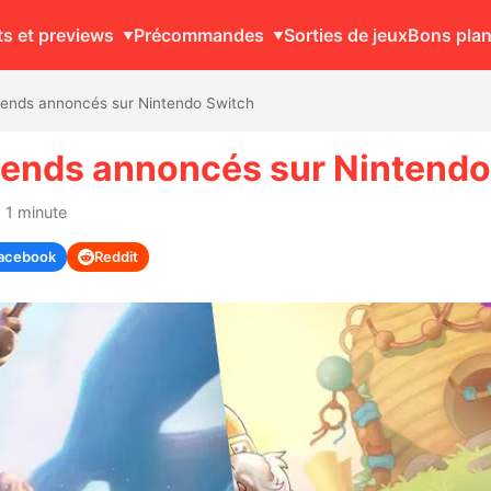
ts et previews
Précommandes
Sorties de jeux
Bons pla
gends annoncés sur Nintendo Switch
gends annoncés sur Nintendo
 1 minute
acebook
Reddit