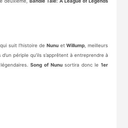
 le deuxième,
Bandle Tale: A League of Legends
qui suit l’histoire de
Nunu
et
Willump
, meilleurs
s d’un périple qu’ils s’apprêtent à entreprendre à
 légendaires.
Song of Nunu
sortira donc le
1er