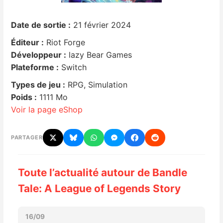
Nintendo Direct
Date de sortie :
21 février 2024
Éditeur :
Riot Forge
Tests et previews
Développeur :
lazy Bear Games
Plateforme :
Switch
Tests de jeux
Types de jeu :
RPG, Simulation
Poids :
1111 Mo
Tests d’accessoires
Voir la page eShop
Autres tests
PARTAGER
Previews
Toute l’actualité autour de Bandle
Précommandes
Tale: A League of Legends Story
Précommandes jeux Switch 2
16/09