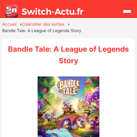
Accueil
Calendrier des sorties
Bandle Tale: A League of Legends Story
Rechercher
Bandle Tale: A League of Legends
Actualités
Story
Jeux
Hardware
Mises à jour
Chiffres de ventes
Rumeurs