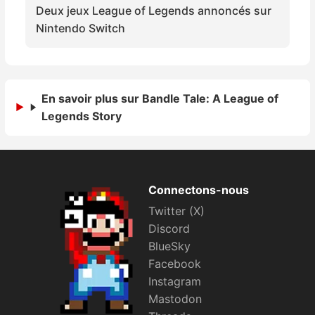
Deux jeux League of Legends annoncés sur
Sorties de jeux
Nintendo Switch
Bons plans
Guides
En savoir plus sur Bandle Tale: A League of
Legends Story
Connectons-nous
Twitter (X)
Discord
BlueSky
Facebook
Instagram
Mastodon