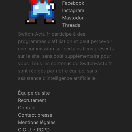
Facebook
Instagram
Mastodon
Threads
Switch-Actu.fr participe à des
programmes d’affiliation et peut percevoir
une commission sur certains liens présents
sur le site, sans coût supplémentaire pour
vous. Tous les contenus de Switch-Actu.fr
sont rédigés par notre équipe, sans
assistance d’intelligence artificielle.
Équipe du site
Recrutement
Contact
Contact presse
Mentions légales
C.G.U.
-
RGPD