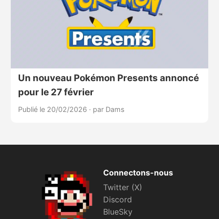
Un nouveau Pokémon Presents annoncé
pour le 27 février
Publié le 20/02/2026
·
par Dams
Connectons-nous
Twitter (X)
Discord
BlueSky