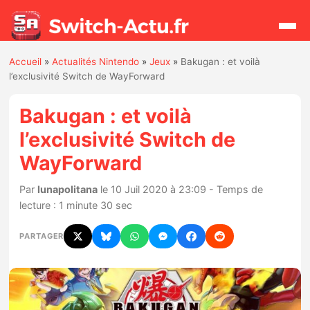
Accueil
»
Actualités Nintendo
»
Jeux
»
Bakugan : et voilà
Rechercher
l’exclusivité Switch de WayForward
Bakugan : et voilà
Actualités
l’exclusivité Switch de
WayForward
Jeux
Par
lunapolitana
le 10 Juil 2020 à 23:09 - Temps de
Hardware
lecture : 1 minute 30 sec
Mises à jour
PARTAGER
Chiffres de ventes
Rumeurs