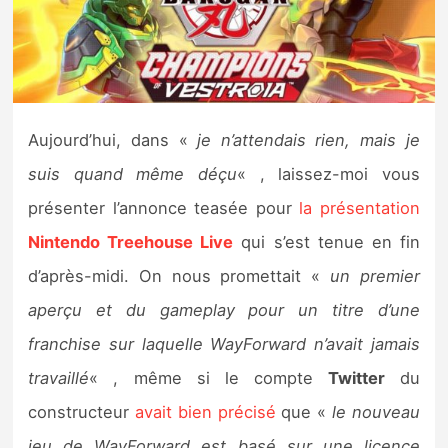
Nintendo Direct
Tests et previews
Aujourd’hui, dans «
je n’attendais rien, mais je
Tests de jeux
suis quand même déçu
« , laissez-moi vous
Tests d’accessoires
présenter l’annonce teasée pour
la présentation
Nintendo Treehouse Live
qui s’est tenue en fin
Autres tests
d’après-midi. On nous promettait «
un premier
Previews
aperçu et du gameplay pour un titre d’une
franchise sur laquelle WayForward n’avait jamais
Précommandes
travaillé
« , même si le compte
Twitter
du
Précommandes jeux Switch 2
constructeur
avait bien précisé
que «
le nouveau
jeu de WayForward est basé sur une licence