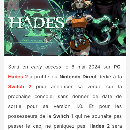
Nintendo Direct
Tests et previews
Tests de jeux
Tests d’accessoires
Sorti en
early access
le 6 mai 2024 sur
PC
,
Autres tests
Hades 2
a profité du
Nintendo Direct
dédié à la
Switch 2
pour annoncer sa venue sur la
Previews
prochaine console, sans donner de date de
Précommandes
sortie pour sa version 1.0. Et pour les
possesseurs de la
Switch 1
qui ne souhaite pas
Précommandes jeux Switch 2
passer le cap, ne paniquez pas,
Hades 2
sera