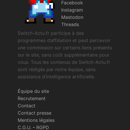
Facebook
Instagram
Mastodon
Threads
Switch-Actu.fr participe à des
programmes d’affiliation et peut percevoir
une commission sur certains liens présents
sur le site, sans coût supplémentaire pour
vous. Tous les contenus de Switch-Actu.fr
sont rédigés par notre équipe, sans
assistance d’intelligence artificielle.
Équipe du site
Recrutement
Contact
Contact presse
Mentions légales
C.G.U.
-
RGPD