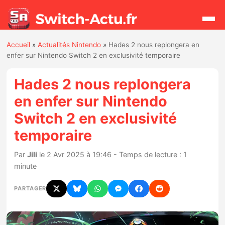
Accueil
»
Actualités Nintendo
»
Hades 2 nous replongera en
Rechercher
enfer sur Nintendo Switch 2 en exclusivité temporaire
Hades 2 nous replongera
Actualités
en enfer sur Nintendo
Switch 2 en exclusivité
Jeux
temporaire
Hardware
Par
Jili
le 2 Avr 2025 à 19:46 - Temps de lecture : 1
minute
Mises à jour
PARTAGER
Chiffres de ventes
Rumeurs