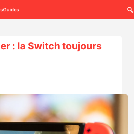
ns
Guides
er : la Switch toujours