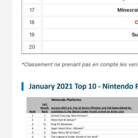
17
Minecraf
18
C
19
Su
20
*Classement ne prenant pas en compte les vent