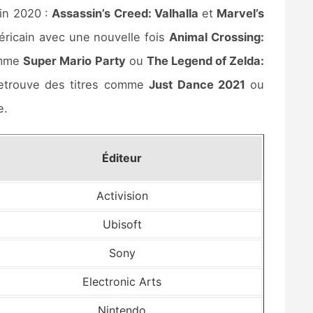
in 2020 :
Assassin’s Creed: Valhalla
et
Marvel’s
ricain avec une nouvelle fois
Animal Crossing:
omme
Super Mario Party
ou
The Legend of Zelda:
retrouve des titres comme
Just Dance 2021
ou
e.
Éditeur
Activision
Ubisoft
Sony
Electronic Arts
Nintendo