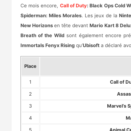
Ce mois encore,
Call of Duty
: Black Ops Cold 
Spiderman: Miles Morales
. Les jeux de la
Nint
New Horizons
en tête devant
Mario Kart 8 Del
Breath of the Wild
sont également encore pré
Immortals Fenyx Rising
qu’
Ubisoft
a déclaré avo
Place
1
Call of D
2
Assass
3
Marvel’s 
4
Ma
5
Animal C