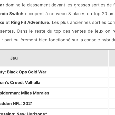
War
domine le classement devant les grosses sorties de f
endo Switch
occupent à nouveau 8 places du top 20 amé
uxe
et
Ring Fit Adventure
. Les plus anciennes sorties c
sentes. Dans le reste du top des ventes de jeux on 
ir particulièrement bien fonctionné sur la console hybrid
Jeu
uty: Black Ops Cold War
in’s Creed: Valhalla
Spiderman: Miles Morales
dden NFL: 2021
rossing: New Horizons*