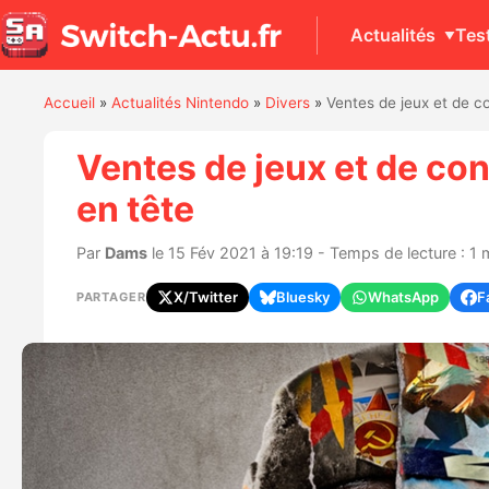
Actualités
Tes
Accueil
»
Actualités Nintendo
»
Divers
»
Ventes de jeux et de co
Ventes de jeux et de con
en tête
Par
Dams
le 15 Fév 2021 à 19:19 - Temps de lecture : 1 
X/Twitter
Bluesky
WhatsApp
F
PARTAGER