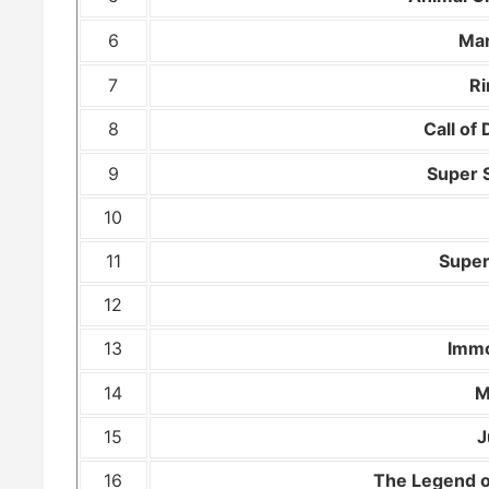
6
Mar
7
Ri
8
Call of
9
Super 
10
11
Super
12
13
Immo
14
M
15
J
16
The Legend of