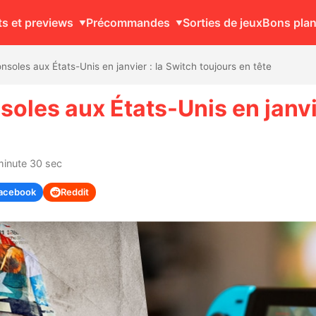
ts et previews
Précommandes
Sorties de jeux
Bons pla
nsoles aux États-Unis en janvier : la Switch toujours en tête
soles aux États-Unis en janvi
minute 30 sec
acebook
Reddit