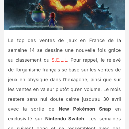
Nintendo Direct
Tests et previews
Le top des ventes de jeux en France de la
Tests de jeux
semaine 14 se dessine une nouvelle fois grâce
Tests d’accessoires
au classement du
S.E.L.L
. Pour rappel, le relevé
de l’organisme français se base sur les ventes de
Autres tests
jeux en physique dans l’hexagone, ainsi que sur
Previews
les ventes en valeur plutôt qu’en volume. Le mois
restera sans nul doute calme jusqu’au 30 avril
Précommandes
avec la sortie de
New Pokémon Snap
en
Précommandes jeux Switch 2
exclusivité sur
Nintendo Switch
. Les semaines
se suivent donc et se ressemblent avec des