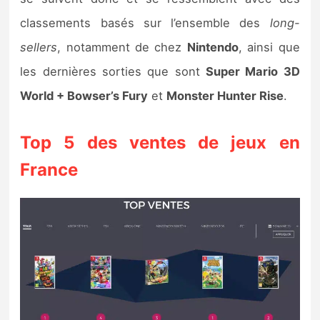
Sorties de jeux
classements basés sur l’ensemble des
long-
sellers
, notamment de chez
Nintendo
, ainsi que
Bons plans
les dernières sorties que sont
Super Mario 3D
World + Bowser’s Fury
et
Monster Hunter Rise
.
Guides
Top 5 des ventes de jeux en
France