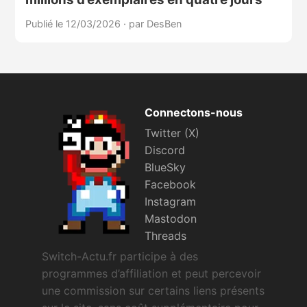
Publié le 12/03/2026
·
par DesBen
Connectons-nous
Twitter (X)
Discord
BlueSky
Facebook
Instagram
Mastodon
Threads
Switch-Actu.fr participe à des
programmes d’affiliation et peut percevoir
une commission sur certains liens présents