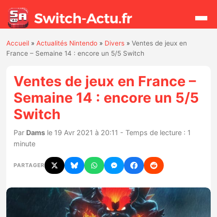
Accueil
»
Actualités Nintendo
»
Divers
»
Ventes de jeux en
Rechercher
France – Semaine 14 : encore un 5/5 Switch
Ventes de jeux en France –
Actualités
Semaine 14 : encore un 5/5
Switch
Jeux
Par
Dams
le 19 Avr 2021 à 20:11 - Temps de lecture : 1
Hardware
minute
Mises à jour
PARTAGER
Chiffres de ventes
Rumeurs