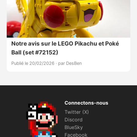
Notre avis sur le LEGO Pikachu et Poké
Ball (set #72152)
Publié le 20/02/2026
·
par DesBen
Connectons-nous
Twitter (X)
Discord
BlueSky
Facebook