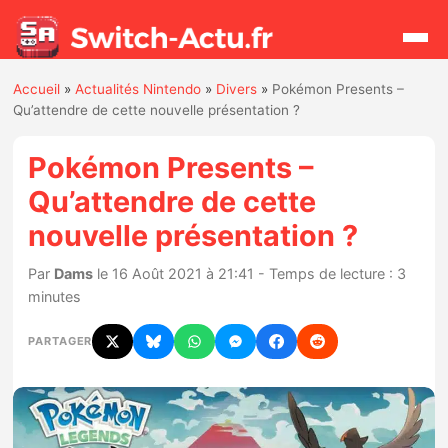
Accueil
»
Actualités Nintendo
»
Divers
»
Pokémon Presents –
Rechercher
Qu’attendre de cette nouvelle présentation ?
Pokémon Presents –
Actualités
Qu’attendre de cette
nouvelle présentation ?
Jeux
Par
Dams
le 16 Août 2021 à 21:41 - Temps de lecture : 3
Hardware
minutes
Mises à jour
PARTAGER
Chiffres de ventes
Rumeurs