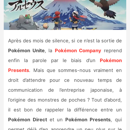
Nintendo Direct
Tests et previews
Après des mois de silence, si ce n’est la sortie de
Tests de jeux
Pokémon Unite
, la
Pokémon Company
reprend
Tests d’accessoires
enfin la parole par le biais d’un
Pokémon
Presents
. Mais que sommes-nous vraiment en
Autres tests
droit d’attendre pour ce nouveau temps de
Previews
communication de l’entreprise japonaise, à
l’origine des monstres de poches ? Tout d’abord,
Précommandes
il est bon de rappeler la différence entre un
Précommandes jeux Switch 2
Pokémon Direct
et un
Pokémon Presents
, qui
permet déjà d’en apprendre un peu plus sur le