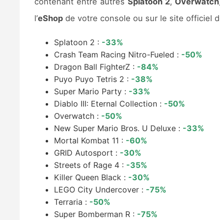
contenant entre autres
Splatoon 2
,
Overwatch
l’
eShop
de votre console ou sur le site officiel 
Splatoon 2 :
-33%
Crash Team Racing Nitro-Fueled :
-50%
Dragon Ball FighterZ :
-84%
Puyo Puyo Tetris 2 :
-38%
Super Mario Party :
-33%
Diablo III: Eternal Collection :
-50%
Overwatch :
-50%
New Super Mario Bros. U Deluxe :
-33%
Mortal Kombat 11 :
-60%
GRID Autosport :
-30%
Streets of Rage 4 :
-35%
Killer Queen Black :
-30%
LEGO City Undercover :
-75%
Terraria :
-50%
Super Bomberman R :
-75%