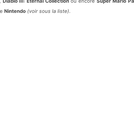
,
Diablo III: Eternal Collection
ou encore
Super Mario Pa
de
Nintendo
(voir sous la liste)
.