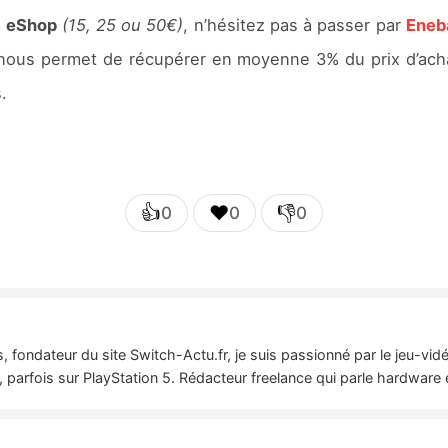
s
eShop
(15, 25 ou 50€)
, n’hésitez pas à passer par
Eneb
nous permet de récupérer en moyenne 3% du prix d’achat
.
👍
❤️
👎
0
0
0
 fondateur du site Switch-Actu.fr, je suis passionné par le jeu-vi
 parfois sur PlayStation 5. Rédacteur freelance qui parle hardware 