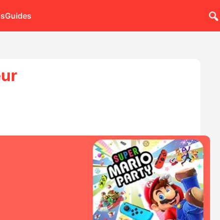
ns
Guides
eur