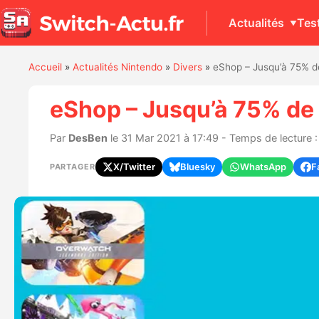
Actualités
Tes
Accueil
»
Actualités Nintendo
»
Divers
»
eShop – Jusqu’à 75% de
eShop – Jusqu’à 75% de 
Par
DesBen
le 31 Mar 2021 à 17:49 - Temps de lecture :
X/Twitter
Bluesky
WhatsApp
F
PARTAGER