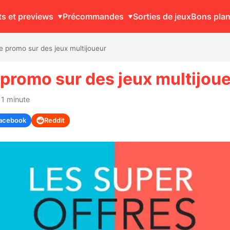
ts et previews
Précommandes
Sorties de jeux
Bons pla
 promo sur des jeux multijoueur
promo sur des jeux multijou
 1 minute
acebook
Reddit