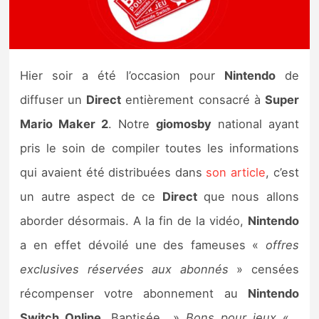
Nintendo Direct
Tests et previews
Hier soir a été l’occasion pour
Nintendo
de
diffuser un
Direct
entièrement consacré à
Super
Tests de jeux
Mario Maker 2
. Notre
giomosby
national ayant
Tests d’accessoires
pris le soin de compiler toutes les informations
qui avaient été distribuées dans
son article
, c’est
Autres tests
un autre aspect de ce
Direct
que nous allons
Previews
aborder désormais. A la fin de la vidéo,
Nintendo
a en effet dévoilé une des fameuses «
offres
Précommandes
exclusives réservées aux abonnés
» censées
Précommandes jeux Switch 2
récompenser votre abonnement au
Nintendo
Switch Online
. Baptisée »
Bons pour jeux
« ,