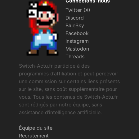
Connectons-nous
Twitter (X)
Discord
BlueSky
Facebook
Instagram
Mastodon
Threads
Switch-Actu.fr participe à des
programmes d’affiliation et peut percevoir
une commission sur certains liens présents
sur le site, sans coût supplémentaire pour
vous. Tous les contenus de Switch-Actu.fr
sont rédigés par notre équipe, sans
assistance d’intelligence artificielle.
Équipe du site
Recrutement