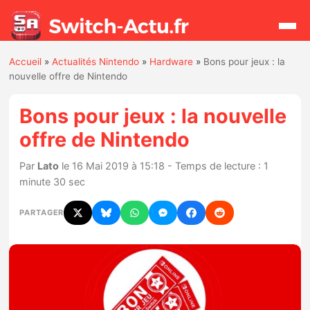
Accueil
»
Actualités Nintendo
»
Hardware
»
Bons pour jeux : la
Rechercher
nouvelle offre de Nintendo
Bons pour jeux : la nouvelle
Actualités
offre de Nintendo
Jeux
Par
Lato
le 16 Mai 2019 à 15:18 - Temps de lecture : 1
minute 30 sec
Hardware
PARTAGER
Mises à jour
Chiffres de ventes
Rumeurs