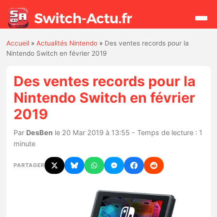
Accueil
»
Actualités Nintendo
»
Des ventes records pour la
Rechercher
Nintendo Switch en février 2019
Des ventes records pour la
Actualités
Nintendo Switch en février
2019
Jeux
Par
DesBen
le 20 Mar 2019 à 13:55 - Temps de lecture : 1
Hardware
minute
Mises à jour
PARTAGER
Chiffres de ventes
Rumeurs