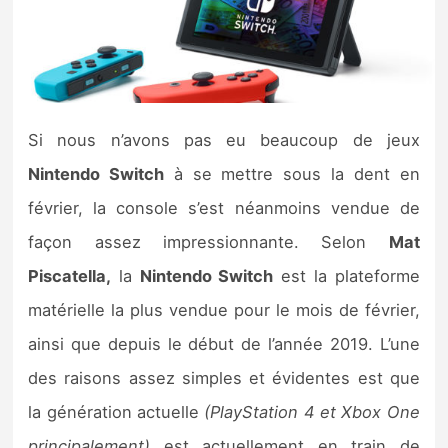
Nintendo Direct
Tests et previews
Si nous n’avons pas eu beaucoup de jeux
Tests de jeux
Nintendo Switch
à se mettre sous la dent en
Tests d’accessoires
février, la console s’est néanmoins vendue de
façon assez impressionnante. Selon
Mat
Autres tests
Piscatella,
la
Nintendo Switch
est la plateforme
Previews
matérielle la plus vendue pour le mois de février,
ainsi que depuis le début de l’année 2019. L’une
Précommandes
des raisons assez simples et évidentes est que
Précommandes jeux Switch 2
la génération actuelle
(PlayStation 4 et Xbox One
principalement)
est actuellement en train de