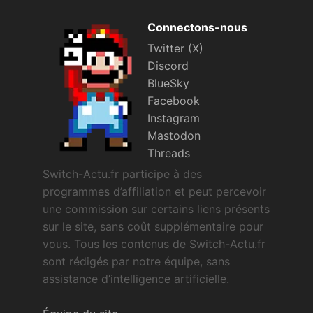
Connectons-nous
Twitter (X)
Discord
BlueSky
Facebook
Instagram
Mastodon
Threads
Switch-Actu.fr participe à des
programmes d’affiliation et peut percevoir
une commission sur certains liens présents
sur le site, sans coût supplémentaire pour
vous. Tous les contenus de Switch-Actu.fr
sont rédigés par notre équipe, sans
assistance d’intelligence artificielle.