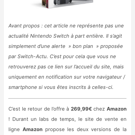
Nintendo Direct
Avant propos : cet article ne représente pas une
Tests et previews
actualité Nintendo Switch à part entière. Il s’agit
Tests de jeux
simplement d’une alerte » bon plan » proposée
par Switch-Actu. C’est pour cela que vous ne
Tests d’accessoires
retrouverez pas ce lien sur l’accueil du site, mais
Autres tests
uniquement en notification sur votre navigateur /
smartphone si vous êtes inscrits à celles-ci.
Previews
Précommandes
C’est le retour de l’offre à
269,99€
chez
Amazon
! Durant un labs de temps, le site de vente en
Précommandes jeux Switch 2
ligne
Amazon
propose les deux versions de la