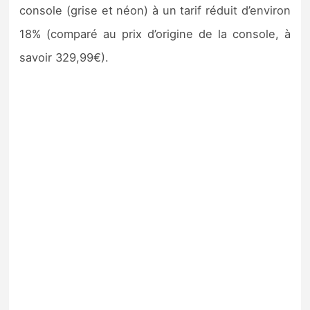
console (grise et néon) à un tarif réduit d’environ
Sorties de jeux
18% (comparé au prix d’origine de la console, à
Bons plans
savoir 329,99€).
Guides