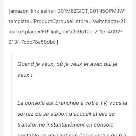
[amazon_link asins=’B01M6ZGICT,B01N5OPMJW’
template=’ProductCarousel’ store=’switchactu-21′
marketplace=’FR’ link_id=’a2c9b10c-211e-4092-
913f-7cdc78c50dbc’]
Quand je veux, où je veux et avec qui je
veux !
La console est branchée à votre TV, vous la
sortez de sa station d'accueil et elle se
transforme instantanément en console
portable en utilisant son écran inclus de 6.2