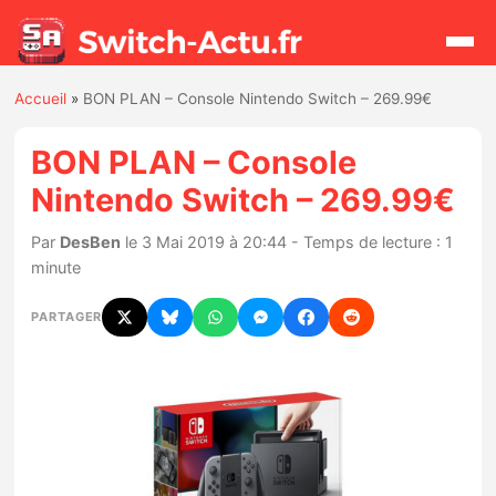
Accueil
»
BON PLAN – Console Nintendo Switch – 269.99€
Rechercher
BON PLAN – Console
Nintendo Switch – 269.99€
Actualités
Par
DesBen
le 3 Mai 2019 à 20:44 - Temps de lecture : 1
Jeux
minute
Hardware
PARTAGER
Mises à jour
Chiffres de ventes
Rumeurs