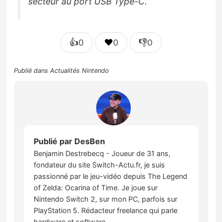
secteur au port USB Type-C.
👍
❤️
👎
0
0
0
Publié dans
Actualités Nintendo
Publié par
DesBen
Benjamin Destrebecq - Joueur de 31 ans,
fondateur du site Switch-Actu.fr, je suis
passionné par le jeu-vidéo depuis The Legend
of Zelda: Ocarina of Time. Je joue sur
Nintendo Switch 2, sur mon PC, parfois sur
PlayStation 5. Rédacteur freelance qui parle
hardware et software.