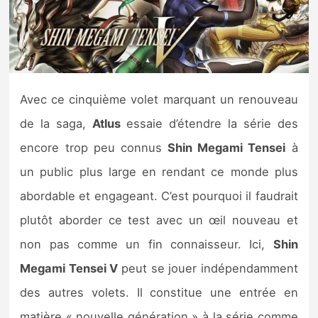
Nintendo Direct
Tests et previews
Avec ce cinquième volet marquant un renouveau
Tests de jeux
de la saga,
Atlus
essaie d’étendre la série des
Tests d’accessoires
encore trop peu connus
Shin Megami Tensei
à
un public plus large en rendant ce monde plus
Autres tests
abordable et engageant. C’est pourquoi il faudrait
Previews
plutôt aborder ce test avec un œil nouveau et
non pas comme un fin connaisseur. Ici,
Shin
Précommandes
Megami Tensei V
peut se jouer indépendamment
Précommandes jeux Switch 2
des autres volets. Il constitue une entrée en
matière « nouvelle génération » à la série comme