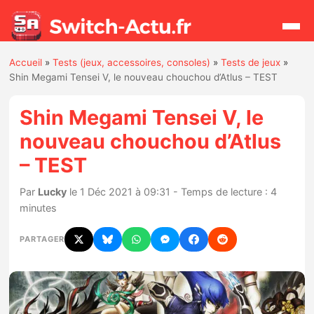
Accueil
»
Tests (jeux, accessoires, consoles)
»
Tests de jeux
»
Rechercher
Shin Megami Tensei V, le nouveau chouchou d’Atlus – TEST
Shin Megami Tensei V, le
Actualités
nouveau chouchou d’Atlus
– TEST
Jeux
Par
Lucky
le 1 Déc 2021 à 09:31 - Temps de lecture : 4
Hardware
minutes
Mises à jour
PARTAGER
Chiffres de ventes
Rumeurs