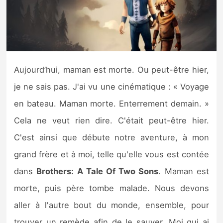
Nintendo Direct
Tests et previews
Aujourd’hui, maman est morte. Ou peut-être hier,
Tests de jeux
je ne sais pas. J'ai vu une cinématique : « Voyage
Tests d’accessoires
en bateau. Maman morte. Enterrement demain. »
Cela ne veut rien dire. C'était peut-être hier.
Autres tests
C'est ainsi que débute notre aventure, à mon
Previews
grand frère et à moi, telle qu'elle vous est contée
dans
Brothers: A Tale Of Two Sons
. Maman est
Précommandes
morte, puis père tombe malade. Nous devons
Précommandes jeux Switch 2
aller à l'autre bout du monde, ensemble, pour
trouver un remède afin de le sauver. Moi qui ai