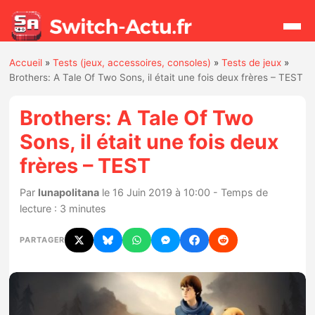
Accueil
»
Tests (jeux, accessoires, consoles)
»
Tests de jeux
»
Rechercher
Brothers: A Tale Of Two Sons, il était une fois deux frères – TEST
Brothers: A Tale Of Two
Actualités
Sons, il était une fois deux
frères – TEST
Jeux
Par
lunapolitana
le 16 Juin 2019 à 10:00 - Temps de
Hardware
lecture : 3 minutes
Mises à jour
PARTAGER
Chiffres de ventes
Rumeurs