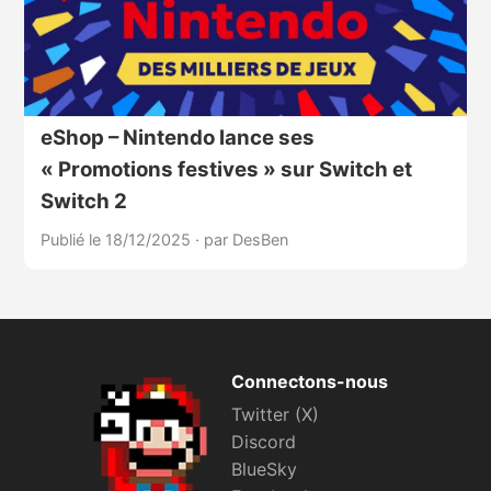
eShop – Nintendo lance ses
« Promotions festives » sur Switch et
Switch 2
Publié le 18/12/2025
·
par DesBen
Connectons-nous
Twitter (X)
Discord
BlueSky