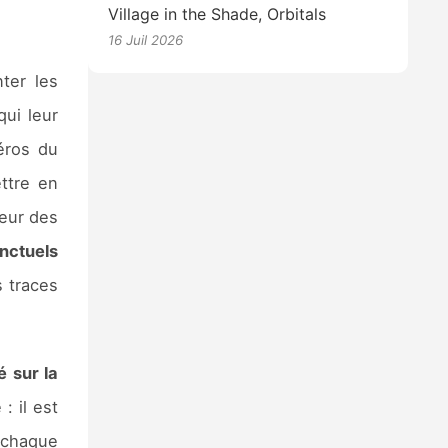
Village in the Shade, Orbitals
16 Juil 2026
ter les
qui leur
éros du
ettre en
oeur des
nctuels
s traces
 sur la
: il est
e chaque