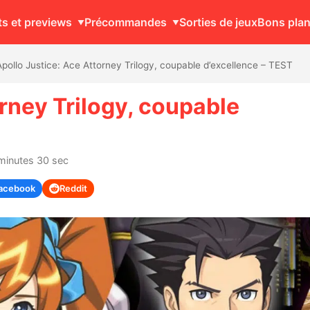
ts et previews
Précommandes
Sorties de jeux
Bons pla
Apollo Justice: Ace Attorney Trilogy, coupable d’excellence – TEST
rney Trilogy, coupable
 minutes 30 sec
acebook
Reddit