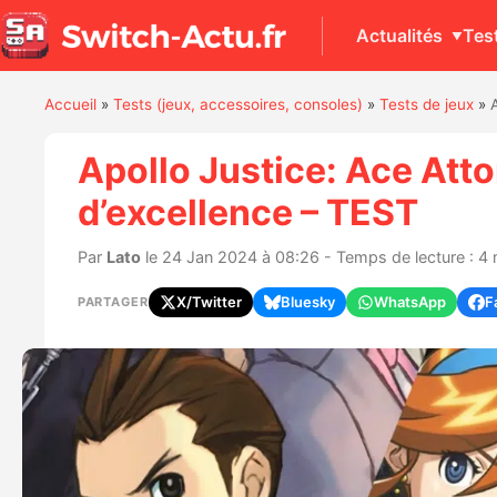
Actualités
Tes
Accueil
»
Tests (jeux, accessoires, consoles)
»
Tests de jeux
»
Apollo Justice: Ace Atto
d’excellence – TEST
Par
Lato
le 24 Jan 2024 à 08:26 - Temps de lecture : 4
X/Twitter
Bluesky
WhatsApp
F
PARTAGER