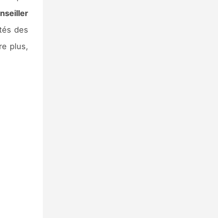
nseiller
ités des
ire plus,