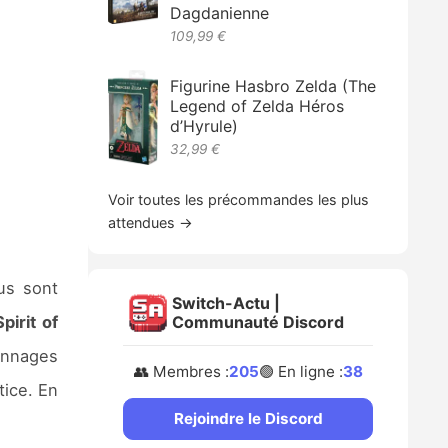
Dagdanienne
109,99 €
Figurine Hasbro Zelda (The
Legend of Zelda Héros
d’Hyrule)
32,99 €
Voir toutes les précommandes les plus
attendues →
us sont
Switch-Actu |
Spirit of
Communauté Discord
onnages
👥 Membres :
205
🟢 En ligne :
38
tice. En
Rejoindre le Discord