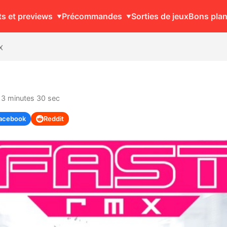
ts et previews
Précommandes
Sorties de jeux
Bons pla
X
: 3 minutes 30 sec
acebook
Reddit