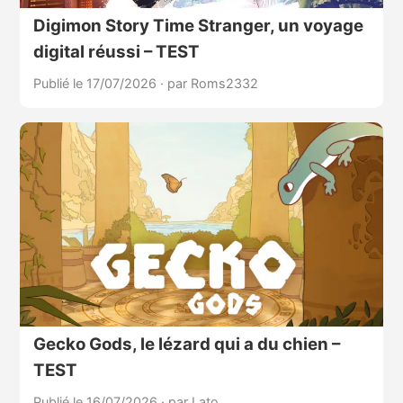
Digimon Story Time Stranger, un voyage
digital réussi – TEST
Publié le 17/07/2026
·
par Roms2332
Gecko Gods, le lézard qui a du chien –
TEST
Publié le 16/07/2026
·
par Lato