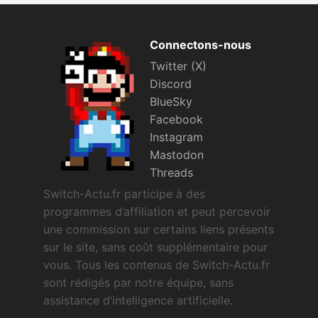
Connectons-nous
Twitter (X)
Discord
BlueSky
Facebook
Instagram
Mastodon
Threads
Switch-Actu.fr participe à des
programmes d’affiliation et peut percevoir
une commission sur certains liens présents
sur le site, sans coût supplémentaire pour
vous. Tous les contenus de Switch-Actu.fr
sont rédigés par notre équipe, sans
assistance d’intelligence artificielle.