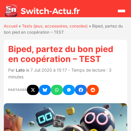
Accueil
»
Tests (jeux, accessoires, consoles)
»
Biped, partez du
Rechercher
bon pied en coopération – TEST
Biped, partez du bon pied
Actualités
en coopération – TEST
Jeux
Par
Lato
le 7 Juil 2020 à 15:17 - Temps de lecture : 3
minutes
Hardware
PARTAGER
Mises à jour
Chiffres de ventes
Rumeurs