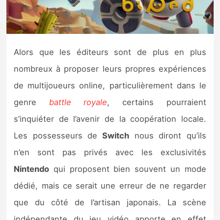
Nintendo Direct
Tests et previews
Alors que les éditeurs sont de plus en plus
nombreux à proposer leurs propres expériences
Tests de jeux
de multijoueurs online, particulièrement dans le
Tests d’accessoires
genre
battle royale
, certains pourraient
s’inquiéter de l’avenir de la coopération locale.
Autres tests
Les possesseurs de
Switch
nous diront qu’ils
Previews
n’en sont pas privés avec les exclusivités
Nintendo
qui proposent bien souvent un mode
Précommandes
dédié, mais ce serait une erreur de ne regarder
Précommandes jeux Switch 2
que du côté de l’artisan japonais. La scène
indépendante du jeu vidéo apporte en effet