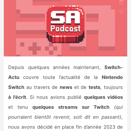
Nintendo Direct
Tests et previews
Tests de jeux
Tests d’accessoires
Depuis quelques années maintenant,
Switch-
Autres tests
Actu
couvre toute l’actualité de la
Nintendo
Previews
Switch
au travers de
news
et de
tests
, toujours
à l’écrit
. Si nous avions publié
quelques vidéos
Précommandes
et tenu
quelques streams sur Twitch
(qui
pourraient bientôt revenir, soit dit en passant)
,
Précommandes jeux Switch 2
nous avons décidé en place fin d’année 2023 de