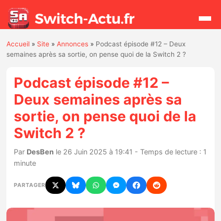
Accueil
»
Site
»
Annonces
»
Podcast épisode #12 – Deux
Rechercher
semaines après sa sortie, on pense quoi de la Switch 2 ?
Podcast épisode #12 –
Actualités
Deux semaines après sa
sortie, on pense quoi de la
Jeux
Switch 2 ?
Hardware
Par
DesBen
le 26 Juin 2025 à 19:41 - Temps de lecture : 1
minute
Mises à jour
PARTAGER
Chiffres de ventes
Rumeurs