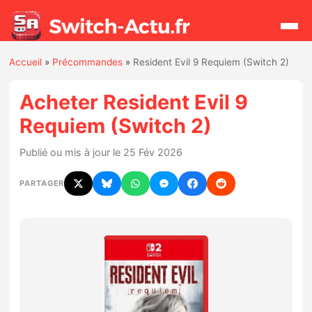
Accueil
»
Précommandes
»
Resident Evil 9 Requiem (Switch 2)
Rechercher
Acheter Resident Evil 9
Requiem (Switch 2)
Actualités
Publié ou mis à jour le 25 Fév 2026
Jeux
PARTAGER
Hardware
Mises à jour
Chiffres de ventes
Rumeurs