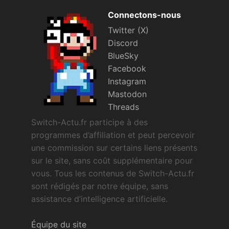
Connectons-nous
Twitter (X)
Discord
BlueSky
Facebook
Instagram
Mastodon
Threads
Switch-Actu.fr participe à des
programmes d’affiliation et peut percevoir
une commission sur certains liens présents
sur le site, sans coût supplémentaire pour
vous. Tous les contenus de Switch-Actu.fr
sont rédigés par notre équipe, sans
assistance d’intelligence artificielle.
Équipe du site