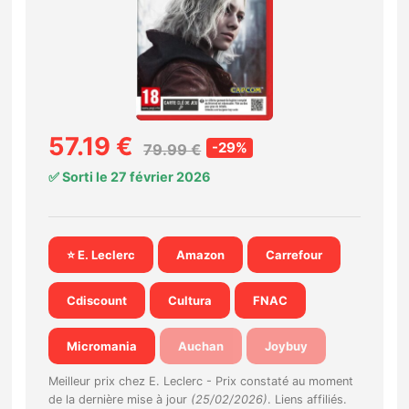
Nintendo Direct
Tests et previews
Tests de jeux
57.19 €
-29%
79.99 €
✅ Sorti le 27 février 2026
Tests d’accessoires
Autres tests
⭐ E. Leclerc
Amazon
Carrefour
Previews
Cdiscount
Cultura
FNAC
Précommandes
Micromania
Auchan
Joybuy
Précommandes jeux Switch 2
Meilleur prix chez E. Leclerc -
Prix constaté au moment
de la dernière mise à jour
(25/02/2026)
. Liens affiliés.