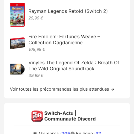
Rayman Legends Retold (Switch 2)
29,99 €
Fire Emblem: Fortune’s Weave –
Collection Dagdanienne
109,99 €
Vinyles The Legend Of Zelda : Breath Of
The Wild Original Soundtrack
39.99 €
Voir toutes les précommandes les plus attendues →
Switch-Actu |
Communauté Discord
👥 Membres :
205
🟢 En ligne :
37