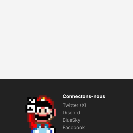
Connectons-nous
Twitter (X)
Discord
BlueSky
Facebook