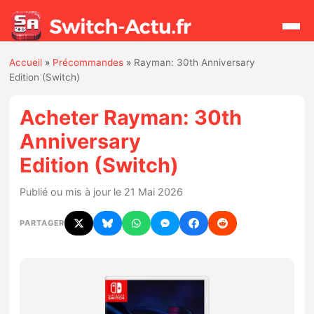
Accueil
»
Précommandes
»
Rayman: 30th Anniversary
Rechercher
Edition (Switch)
Acheter Rayman: 30th
Actualités
Anniversary
Edition (Switch)
Jeux
Publié ou mis à jour le 21 Mai 2026
Hardware
PARTAGER
Mises à jour
Chiffres de ventes
Rumeurs