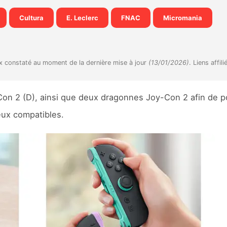
Cultura
E. Leclerc
FNAC
Micromania
ix constaté au moment de la dernière mise à jour
(13/01/2026)
. Liens affili
Con 2 (D), ainsi que deux dragonnes Joy-Con 2 afin de p
eux compatibles.