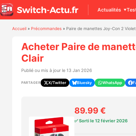
Actualités
Tes
Accueil
»
Précommandes
»
Paire de manettes Joy-Con 2 Violet C
Acheter Paire de manette
Clair
Publié ou mis à jour le 13 Jan 2026
X/Twitter
Bluesky
WhatsApp
F
PARTAGER
89.99 €
✅ Sorti le 12 février 2026