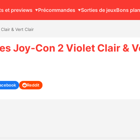
ts et previews
Précommandes
Sorties de jeux
Bons pla
lair & Vert Clair
s Joy-Con 2 Violet Clair & V
acebook
Reddit