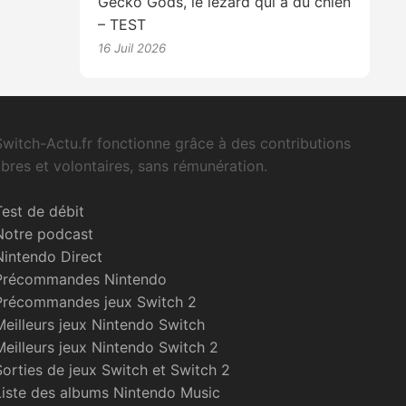
Gecko Gods, le lézard qui a du chien
– TEST
16 Juil 2026
Switch-Actu.fr fonctionne grâce à des contributions
libres et volontaires, sans rémunération.
Test de débit
Notre podcast
Nintendo Direct
Précommandes Nintendo
Précommandes jeux Switch 2
Meilleurs jeux Nintendo Switch
Meilleurs jeux Nintendo Switch 2
Sorties de jeux Switch et Switch 2
Liste des albums Nintendo Music