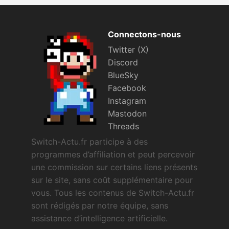
Connectons-nous
Twitter (X)
Discord
BlueSky
Facebook
Instagram
Mastodon
Threads
Switch-Actu.fr participe à des
programmes d’affiliation et peut percevoir
une commission sur certains liens présents
sur le site, sans coût supplémentaire pour
vous. Tous les contenus de Switch-Actu.fr
sont rédigés par notre équipe, sans
assistance d’intelligence artificielle.