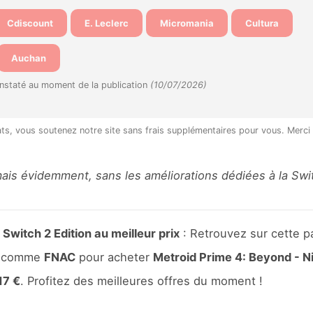
Cdiscount
E. Leclerc
Micromania
Cultura
Auchan
onstaté au moment de la publication
(10/07/2026)
hats, vous soutenez notre site sans frais supplémentaires pour vous. Merci
ais évidemment, sans les améliorations dédiées à la Swi
witch 2 Edition au meilleur prix
: Retrouvez sur cette p
ce comme
FNAC
pour acheter
Metroid Prime 4: Beyond - N
17 €
. Profitez des meilleures offres du moment !