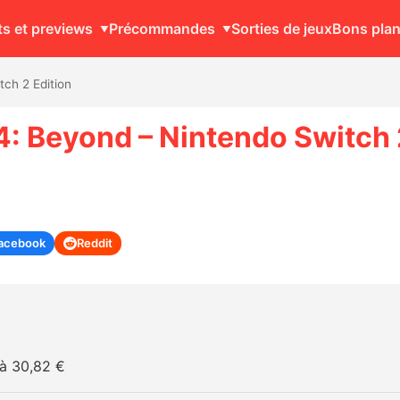
ts et previews
Précommandes
Sorties de jeux
Bons pla
ch 2 Edition
4: Beyond – Nintendo Switch 
acebook
Reddit
à 30,82 €