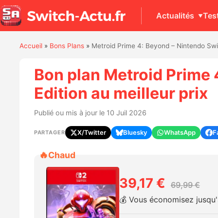
Actualités
Tes
Accueil
»
Bons Plans
»
Metroid Prime 4: Beyond – Nintendo Swit
Bon plan Metroid Prime 
Edition au meilleur prix
Publié ou mis à jour le 10 Juil 2026
X/Twitter
Bluesky
WhatsApp
F
PARTAGER
🔥
Chaud
39,17 €
69,99 €
💰 Vous économisez jusqu'