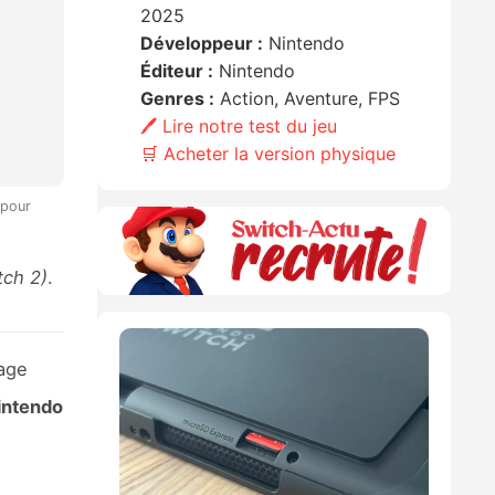
2025
Développeur :
Nintendo
Éditeur :
Nintendo
Genres :
Action, Aventure, FPS
🖊️ Lire notre test du jeu
🛒 Acheter la version physique
 pour
tch 2)
.
age
intendo