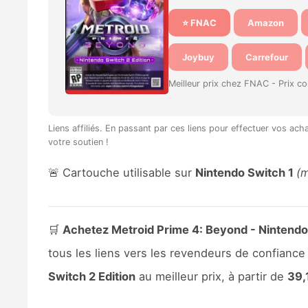
⭐ FNAC
Amazon
Joybuy
Carrefour
Meilleur prix chez FNAC -
Prix c
Liens affiliés. En passant par ces liens pour effectuer vos ac
votre soutien !
🚨 Cartouche utilisable sur
Nintendo Switch 1
(m
🛒
Achetez Metroid Prime 4: Beyond - Nintendo S
tous les liens vers les revendeurs de confian
Switch 2 Edition
au meilleur prix, à partir de
39,