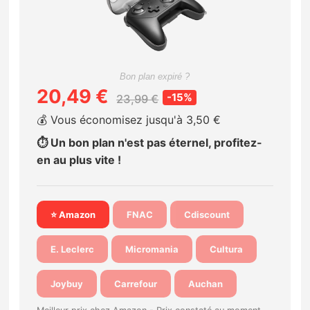
Nintendo Direct
Tests et previews
Bon plan expiré ?
20,49 €
-15%
23,99 €
Tests de jeux
💰 Vous économisez jusqu'à 3,50 €
Tests d’accessoires
⏱️ Un bon plan n'est pas éternel, profitez-
en au plus vite !
Autres tests
Previews
⭐ Amazon
FNAC
Cdiscount
Précommandes
E. Leclerc
Micromania
Cultura
Précommandes jeux Switch 2
Joybuy
Carrefour
Auchan