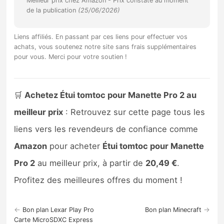
Meilleur prix chez Amazon -
Prix constaté au moment
Sorties de jeux
de la publication
(25/06/2026)
Liens affiliés. En passant par ces liens pour effectuer vos
Bons plans
achats, vous soutenez notre site sans frais supplémentaires
pour vous. Merci pour votre soutien !
Guides
🛒
Achetez Étui tomtoc pour Manette Pro 2 au
meilleur prix
: Retrouvez sur cette page tous les
liens vers les revendeurs de confiance comme
Amazon
pour acheter
Étui tomtoc pour Manette
Pro 2
au meilleur prix, à partir de
20,49 €
.
Profitez des meilleures offres du moment !
←
→
Bon plan Lexar Play Pro
Bon plan Minecraft
Carte MicroSDXC Express