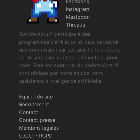
Facebook
Instagram
Mastodon
Threads
Switch-Actu.fr participe à des
programmes d’affiliation et peut percevoir
une commission sur certains liens présents
sur le site, sans coût supplémentaire pour
vous. Tous les contenus de Switch-Actu.fr
sont rédigés par notre équipe, sans
assistance d’intelligence artificielle.
Équipe du site
Recrutement
Contact
Contact presse
Mentions légales
C.G.U.
-
RGPD