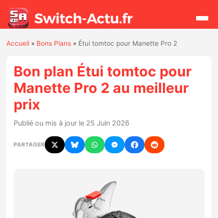
Accueil
»
Bons Plans
»
Étui tomtoc pour Manette Pro 2
Rechercher
Bon plan Étui tomtoc pour
Manette Pro 2 au meilleur
Actualités
prix
Jeux
Publié ou mis à jour le 25 Juin 2026
Hardware
PARTAGER
Mises à jour
Chiffres de ventes
Rumeurs