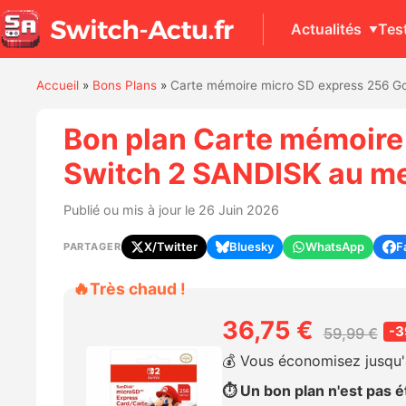
Actualités
Tes
Accueil
»
Bons Plans
»
Carte mémoire micro SD express 256 G
Bon plan Carte mémoire
Switch 2 SANDISK au mei
Publié ou mis à jour le 26 Juin 2026
X/Twitter
Bluesky
WhatsApp
F
PARTAGER
🔥
Très chaud !
36,75 €
-
59,99 €
💰 Vous économisez jusqu'
⏱️ Un bon plan n'est pas ét