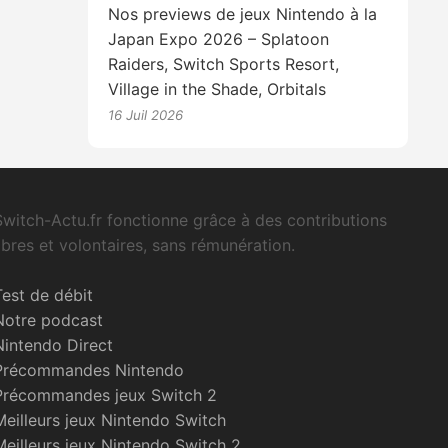
Nos previews de jeux Nintendo à la
Japan Expo 2026 – Splatoon
Raiders, Switch Sports Resort,
Village in the Shade, Orbitals
16 Juil 2026
Switch-Actu.fr fonctionne grâce à des contributions
libres et volontaires, sans rémunération.
Test de débit
Notre podcast
Nintendo Direct
Précommandes Nintendo
Précommandes jeux Switch 2
Meilleurs jeux Nintendo Switch
Meilleurs jeux Nintendo Switch 2