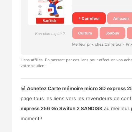
⭐ Carrefour
Amazon
Cultura
Joybuy
Bon plan expiré ?
Meilleur prix chez Carrefour -
Pri
Liens affiliés. En passant par ces liens pour effectuer vos ac
votre soutien !
🛒
Achetez Carte mémoire micro SD express 25
page tous les liens vers les revendeurs de co
express 256 Go Switch 2 SANDISK
au meilleur p
moment !