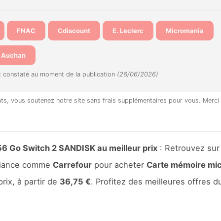
FNAC
Cdiscount
E. Leclerc
Micromania
Auchan
x constaté au moment de la publication
(26/06/2026)
hats, vous soutenez notre site sans frais supplémentaires pour vous. Merci
6 Go Switch 2 SANDISK au meilleur prix
: Retrouvez sur
nfiance comme
Carrefour
pour acheter
Carte mémoire mi
rix, à partir de
36,75 €
. Profitez des meilleures offres d