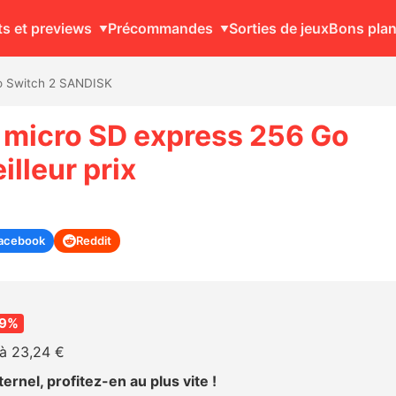
ts et previews
Précommandes
Sorties de jeux
Bons pla
o Switch 2 SANDISK
 micro SD express 256 Go
lleur prix
acebook
Reddit
39%
à 23,24 €
ernel, profitez-en au plus vite !