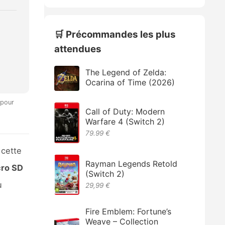
🛒 Précommandes les plus
attendues
The Legend of Zelda:
Ocarina of Time (2026)
 pour
Call of Duty: Modern
Warfare 4 (Switch 2)
79.99 €
 cette
Rayman Legends Retold
cro SD
(Switch 2)
u
29,99 €
Fire Emblem: Fortune’s
Weave – Collection