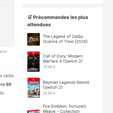
🛒 Précommandes les plus
attendues
The Legend of Zelda:
Ocarina of Time (2026)
 pour
Call of Duty: Modern
Warfare 4 (Switch 2)
79.99 €
r cette
Rayman Legends Retold
cro SD
(Switch 2)
 du
29,99 €
Fire Emblem: Fortune’s
Weave – Collection