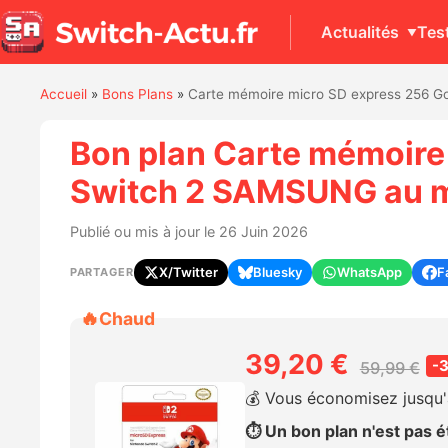
Actualités
Tes
Accueil
»
Bons Plans
»
Carte mémoire micro SD express 256 
Bon plan Carte mémoire
Switch 2 SAMSUNG au me
Publié ou mis à jour le 26 Juin 2026
X/Twitter
Bluesky
WhatsApp
F
PARTAGER
🔥
Chaud
39,20 €
-
59,99 €
💰 Vous économisez jusqu'
⏱️ Un bon plan n'est pas ét