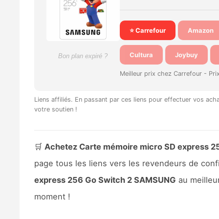
⭐ Carrefour
Amazon
Cultura
Joybuy
Bon plan expiré ?
Meilleur prix chez Carrefour -
Pri
Liens affiliés. En passant par ces liens pour effectuer vos ac
votre soutien !
🛒
Achetez Carte mémoire micro SD express 25
page tous les liens vers les revendeurs de co
express 256 Go Switch 2 SAMSUNG
au meilleur
moment !