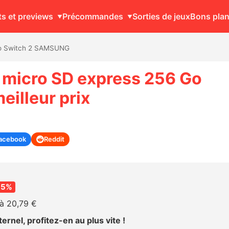
ts et previews
Précommandes
Sorties de jeux
Bons pla
Go Switch 2 SAMSUNG
 micro SD express 256 Go
illeur prix
acebook
Reddit
35%
à 20,79 €
ernel, profitez-en au plus vite !