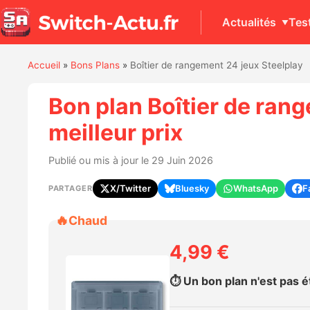
Actualités
Tes
Accueil
»
Bons Plans
»
Boîtier de rangement 24 jeux Steelplay
Bon plan Boîtier de ran
meilleur prix
Publié ou mis à jour le 29 Juin 2026
X/Twitter
Bluesky
WhatsApp
F
PARTAGER
🔥
Chaud
4,99 €
⏱️ Un bon plan n'est pas ét