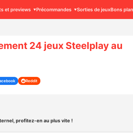
ts et previews
Précommandes
Sorties de jeux
Bons pla
gement 24 jeux Steelplay au
acebook
Reddit
ernel, profitez-en au plus vite !