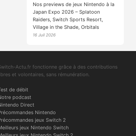
Nos previews de jeux Nintendo à la
Japan Expo 2026 – Splatoon
Raiders, Switch Sports Resort,
Village in the Shade, Orbitals
16 Juil 2026
Switch-Actu.fr fonctionne grâce à des contributions
libres et volontaires, sans rémunération.
Test de débit
Notre podcast
Nintendo Direct
Précommandes Nintendo
Précommandes jeux Switch 2
Meilleurs jeux Nintendo Switch
Meilleurs jeux Nintendo Switch 2