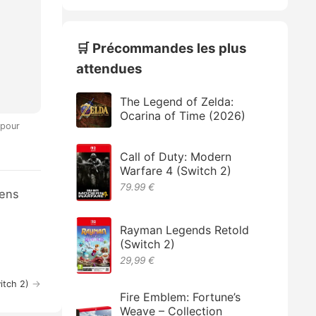
🛒 Précommandes les plus
attendues
The Legend of Zelda:
Ocarina of Time (2026)
 pour
Call of Duty: Modern
Warfare 4 (Switch 2)
79.99 €
iens
Rayman Legends Retold
(Switch 2)
29,99 €
→
itch 2)
Fire Emblem: Fortune’s
Weave – Collection