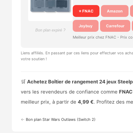
⭐ FNAC
Amazon
Joybuy
Carrefour
Bon plan expiré ?
Meilleur prix chez FNAC -
Prix c
Liens affiliés. En passant par ces liens pour effectuer vos ac
votre soutien !
🛒
Achetez Boîtier de rangement 24 jeux Steelpl
vers les revendeurs de confiance comme
FNAC
meilleur prix, à partir de
4,99 €
. Profitez des m
←
Bon plan Star Wars Outlaws (Switch 2)