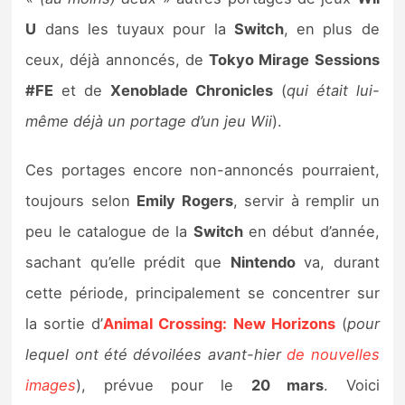
Sorties de jeux
U
dans les tuyaux pour la
Switch
, en plus de
ceux, déjà annoncés, de
Tokyo Mirage Sessions
Bons plans
#FE
et de
Xenoblade Chronicles
(
qui était lui-
même déjà un portage d’un jeu Wii
).
Guides
Ces portages encore non-annoncés pourraient,
toujours selon
Emily Rogers
, servir à remplir un
peu le catalogue de la
Switch
en début d’année,
sachant qu’elle prédit que
Nintendo
va, durant
cette période, principalement se concentrer sur
la sortie d’
Animal Crossing: New Horizons
(
pour
lequel ont été dévoilées avant-hier
de nouvelles
images
), prévue pour le
20 mars
. Voici