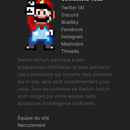
Twitter (X)
Discord
BlueSky
Facebook
Instagram
Mastodon
Threads
Switch-Actu.fr participe à des
programmes d’affiliation et peut percevoir
une commission sur certains liens présents
sur le site, sans coût supplémentaire pour
vous. Tous les contenus de Switch-Actu.fr
sont rédigés par notre équipe, sans
assistance d’intelligence artificielle.
Équipe du site
Recrutement