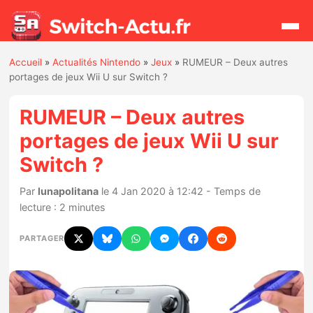
Accueil
»
Actualités Nintendo
»
Jeux
»
RUMEUR – Deux autres
Rechercher
portages de jeux Wii U sur Switch ?
RUMEUR – Deux autres
Actualités
portages de jeux Wii U sur
Switch ?
Jeux
Par
lunapolitana
le 4 Jan 2020 à 12:42 - Temps de
Hardware
lecture : 2 minutes
Mises à jour
PARTAGER
Chiffres de ventes
Rumeurs