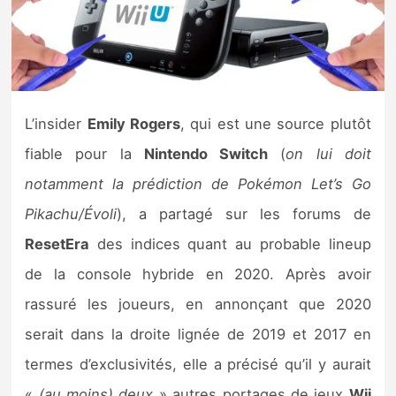
Nintendo Direct
Tests et previews
L’insider
Emily Rogers
, qui est une source plutôt
Tests de jeux
fiable pour la
Nintendo Switch
(
on lui doit
Tests d’accessoires
notamment la prédiction de Pokémon Let’s Go
Pikachu/Évoli
), a partagé sur les forums de
Autres tests
ResetEra
des indices quant au probable lineup
Previews
de la console hybride en 2020. Après avoir
rassuré les joueurs, en annonçant que 2020
Précommandes
serait dans la droite lignée de 2019 et 2017 en
Précommandes jeux Switch 2
termes d’exclusivités, elle a précisé qu’il y aurait
«
(au moins) deux
» autres portages de jeux
Wii