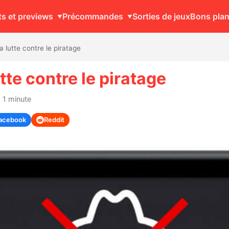
ts et previews
Précommandes
Sorties de jeux
Bons pla
a lutte contre le piratage
tte contre le piratage
 1 minute
acebook
Reddit