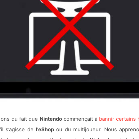
ions du fait que
Nintendo
commençait à
bannir certains
’il s’agisse de
l’eShop
ou du multijoueur. Nous appreno