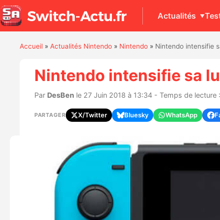
Actualités
Tes
Accueil
»
Actualités Nintendo
»
Nintendo
»
Nintendo intensifie s
Nintendo intensifie sa lu
Par
DesBen
le 27 Juin 2018 à 13:34 - Temps de lecture :
X/Twitter
Bluesky
WhatsApp
F
PARTAGER