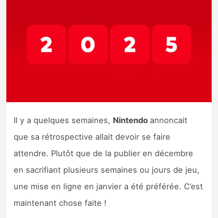
Nintendo Direct
Tests et previews
Tests de jeux
Tests d’accessoires
Il y a quelques semaines,
Nintendo
annoncait
Autres tests
que sa rétrospective allait devoir se faire
Previews
attendre. Plutôt que de la publier en décembre
en sacrifiant plusieurs semaines ou jours de jeu,
Précommandes
une mise en ligne en janvier a été préférée. C’est
Précommandes jeux Switch 2
maintenant chose faite !