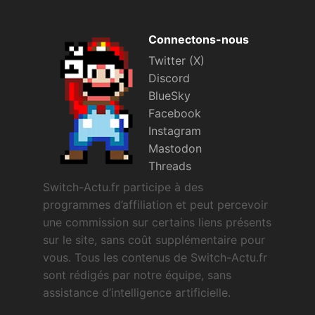
Connectons-nous
Twitter (X)
Discord
BlueSky
Facebook
Instagram
Mastodon
Threads
Switch-Actu.fr participe à des
programmes d’affiliation et peut percevoir
une commission sur certains liens présents
sur le site, sans coût supplémentaire pour
vous. Tous les contenus de Switch-Actu.fr
sont rédigés par notre équipe, sans
assistance d’intelligence artificielle.