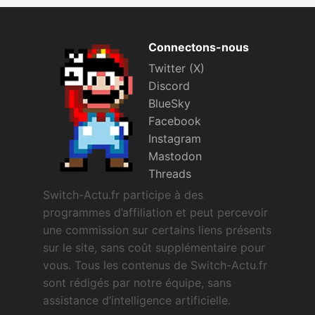
Connectons-nous
Twitter (X)
Discord
BlueSky
Facebook
Instagram
Mastodon
Threads
Switch-Actu.fr participe à des
programmes d’affiliation et peut percevoir
une commission sur certains liens présents
sur le site, sans coût supplémentaire pour
vous. Tous les contenus de Switch-Actu.fr
sont rédigés par notre équipe, sans
assistance d’intelligence artificielle.