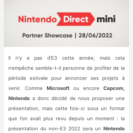
Nintendo Direct
Tests et previews
Tests de jeux
Il n’y a pas d’E3 cette année, mais cela
Tests d’accessoires
n’empêche semble-t-il personne de profiter de la
Autres tests
période estivale pour annoncer ses projets à
venir. Comme
Microsoft
ou encore
Capcom,
Previews
Nintendo
a donc décidé de nous proposer une
Précommandes
présentation, mais cette fois-ci sous un format
que l’on avait plus revu depuis un moment : la
Précommandes jeux Switch 2
présentation du non-E3 2022 sera un
Nintendo