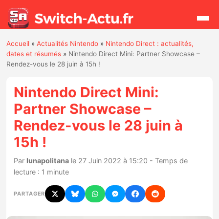
Accueil
»
Actualités Nintendo
»
Nintendo Direct : actualités,
Rechercher
dates et résumés
»
Nintendo Direct Mini: Partner Showcase –
Rendez-vous le 28 juin à 15h !
Actualités
Nintendo Direct Mini:
Partner Showcase –
Jeux
Rendez-vous le 28 juin à
15h !
Hardware
Par
lunapolitana
le 27 Juin 2022 à 15:20 - Temps de
Mises à jour
lecture : 1 minute
Chiffres de ventes
PARTAGER
Rumeurs