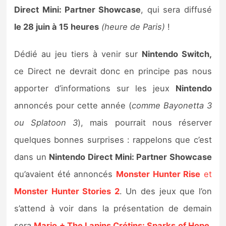
Sorties de jeux
Direct Mini: Partner Showcase
, qui sera diffusé
le 28 juin à 15 heures
(heure de Paris)
!
Bons plans
Dédié au jeu tiers à venir sur
Nintendo Switch,
Guides
ce Direct ne devrait donc en principe pas nous
apporter d’informations sur les jeux
Nintendo
annoncés pour cette année (
comme Bayonetta 3
ou Splatoon 3
), mais pourrait nous réserver
quelques bonnes surprises : rappelons que c’est
dans un
Nintendo Direct Mini: Partner Showcase
qu’avaient été annoncés
Monster Hunter Rise
et
Monster Hunter Stories 2
. Un des jeux que l’on
s’attend à voir dans la présentation de demain
sera
Mario + The Lapins Crétins: Sparks of Hope
,