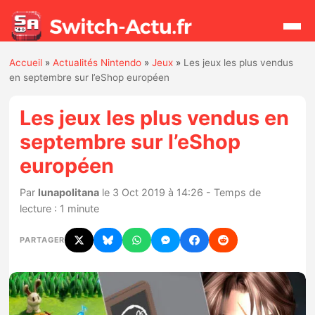
Accueil
»
Actualités Nintendo
»
Jeux
»
Les jeux les plus vendus
Rechercher
en septembre sur l’eShop européen
Les jeux les plus vendus en
Actualités
septembre sur l’eShop
européen
Jeux
Par
lunapolitana
le 3 Oct 2019 à 14:26 - Temps de
Hardware
lecture : 1 minute
Mises à jour
PARTAGER
Chiffres de ventes
Rumeurs