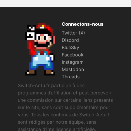
Connectons-nous
Twitter (X)
Discord
BlueSky
Facebook
Instagram
Mastodon
Threads
Switch-Actu.fr participe à des
programmes d’affiliation et peut percevoir
une commission sur certains liens présents
sur le site, sans coût supplémentaire pour
vous. Tous les contenus de Switch-Actu.fr
sont rédigés par notre équipe, sans
assistance d’intelligence artificielle.