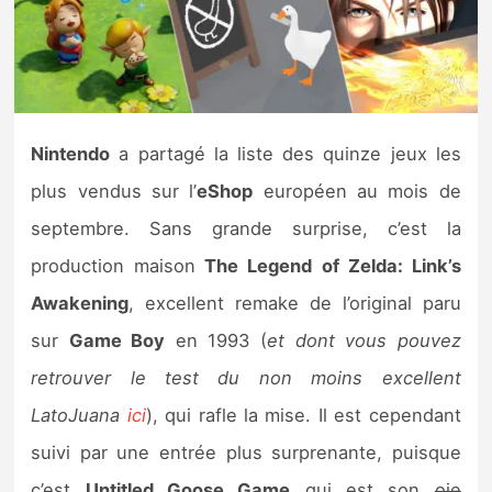
Nintendo Direct
Tests et previews
Nintendo
a partagé la liste des quinze jeux les
Tests de jeux
plus vendus sur l’
eShop
européen au mois de
Tests d’accessoires
septembre. Sans grande surprise, c’est la
production maison
The Legend of Zelda: Link’s
Autres tests
Awakening
, excellent remake de l’original paru
Previews
sur
Game Boy
en 1993 (
et dont vous pouvez
retrouver le test du non moins excellent
Précommandes
LatoJuana
ici
), qui rafle la mise. Il est cependant
Précommandes jeux Switch 2
suivi par une entrée plus surprenante, puisque
c’est
Untitled Goose Game
qui est son
oie