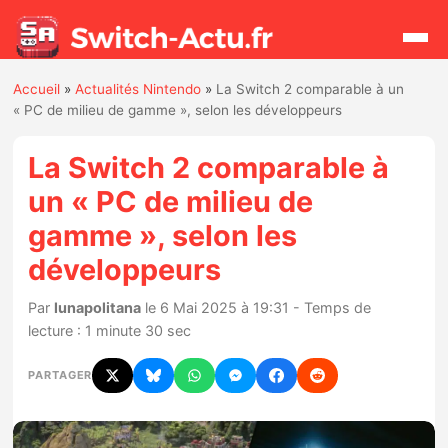
Accueil
»
Actualités Nintendo
»
La Switch 2 comparable à un
Rechercher
« PC de milieu de gamme », selon les développeurs
La Switch 2 comparable à
Actualités
un « PC de milieu de
gamme », selon les
Jeux
développeurs
Hardware
Par
lunapolitana
le 6 Mai 2025 à 19:31 - Temps de
lecture : 1 minute 30 sec
Mises à jour
PARTAGER
Chiffres de ventes
Rumeurs