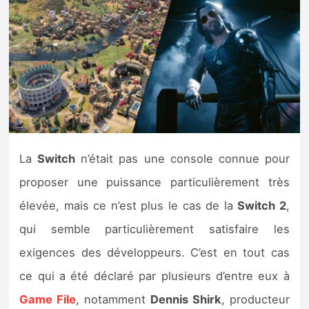
Nintendo Direct
Tests et previews
Tests de jeux
Tests d’accessoires
La
Switch
n’était pas une console connue pour
Autres tests
proposer une puissance particulièrement très
Previews
élevée, mais ce n’est plus le cas de la
Switch 2
,
qui semble particulièrement satisfaire les
Précommandes
exigences des développeurs. C’est en tout cas
ce qui a été déclaré par plusieurs d’entre eux à
Précommandes jeux Switch 2
Game File
, notamment
Dennis Shirk
, producteur