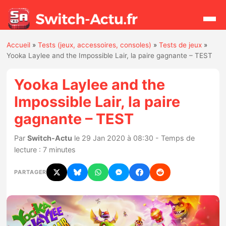
Accueil
»
Tests (jeux, accessoires, consoles)
»
Tests de jeux
»
Rechercher
Yooka Laylee and the Impossible Lair, la paire gagnante – TEST
Yooka Laylee and the
Actualités
Impossible Lair, la paire
gagnante – TEST
Jeux
Par
Switch-Actu
le 29 Jan 2020 à 08:30 - Temps de
Hardware
lecture : 7 minutes
Mises à jour
PARTAGER
Chiffres de ventes
Rumeurs