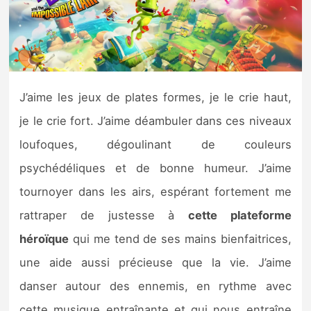
Nintendo Direct
Tests et previews
J’aime les jeux de plates formes, je le crie haut,
Tests de jeux
je le crie fort. J’aime déambuler dans ces niveaux
Tests d’accessoires
loufoques, dégoulinant de couleurs
psychédéliques et de bonne humeur. J’aime
Autres tests
tournoyer dans les airs, espérant fortement me
Previews
rattraper de justesse à
cette plateforme
héroïque
qui me tend de ses mains bienfaitrices,
Précommandes
une aide aussi précieuse que la vie. J’aime
Précommandes jeux Switch 2
danser autour des ennemis, en rythme avec
cette musique entraînante et qui nous entraîne